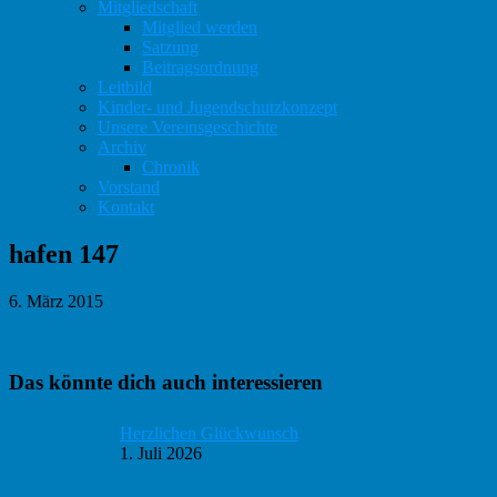
Mitgliedschaft
Mitglied werden
Satzung
Beitragsordnung
Leitbild
Kinder- und Jugendschutzkonzept
Unsere Vereinsgeschichte
Archiv
Chronik
Vorstand
Kontakt
hafen 147
6. März 2015
Haupt-
Das könnte dich auch interessieren
Sidebar
Herzlichen Glückwunsch
1. Juli 2026