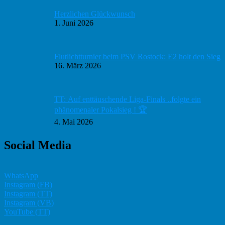
Herzlichen Glückwunsch
1. Juni 2026
Flutlichtturnier beim PSV Rostock: E2 holt den Sieg
16. März 2026
TT: Auf enttäuschende Liga-Finals ..folgte ein
phänomenaler Pokalsieg ! 🏆
4. Mai 2026
Social Media
WhatsApp
Instagram (FB)
Instagram (TT)
Instagram (VB)
YouTube (TT)