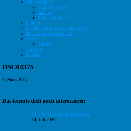
Mitgliedschaft
Mitglied werden
Satzung
Beitragsordnung
Leitbild
Kinder- und Jugendschutzkonzept
Unsere Vereinsgeschichte
Archiv
Chronik
Vorstand
Kontakt
DSC04375
9. März 2015
Haupt-
Das könnte dich auch interessieren
Sidebar
E1 krönt Saison mit Turniersieg
14. Juli 2026