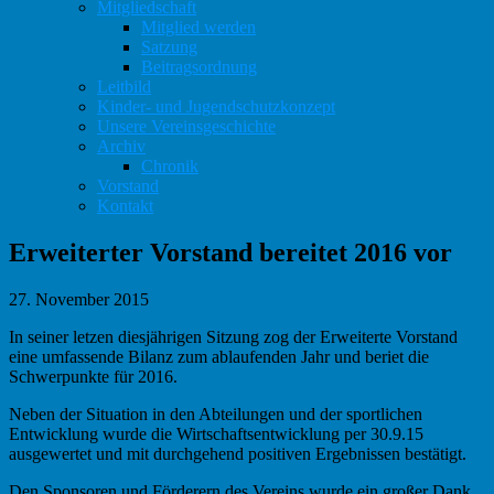
Mitgliedschaft
Mitglied werden
Satzung
Beitragsordnung
Leitbild
Kinder- und Jugendschutzkonzept
Unsere Vereinsgeschichte
Archiv
Chronik
Vorstand
Kontakt
Erweiterter Vorstand bereitet 2016 vor
27. November 2015
In seiner letzen diesjährigen Sitzung zog der Erweiterte Vorstand
eine umfassende Bilanz zum ablaufenden Jahr und beriet die
Schwerpunkte für 2016.
Neben der Situation in den Abteilungen und der sportlichen
Entwicklung wurde die Wirtschaftsentwicklung per 30.9.15
ausgewertet und mit durchgehend positiven Ergebnissen bestätigt.
Den Sponsoren und Förderern des Vereins wurde ein großer Dank