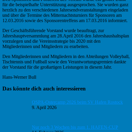
für die beispielhafte Unterstützung ausgesprochen. Sie wurden ganz
herzlich zu den verschiedenen Jahresendveranstaltungen eingeladen
und über die Termine des Mitternachtsturniers für Sponsoren am
12.03.2016 sowie des Sponsorentreffens am 17.03.2016 informiert.
Der Geschäftsführende Vorstand wurde beauftragt, zur
Jahreshauptversammlung am 28.April 2016 den Jahreshaushaltsplan
vorzulegen und die Vereinsstrategie bis 2020 mit den
Mitgliederinnen und Mitgliedern zu erarbeiten.
Den Mitgliederinnen und Mitgliedern in den Abteilungen Volleyball,
Tischtennis und Fußball sowie den Verantwortungsgremien dankte
der Vorstand für die großartigen Leistungen in diesem Jahr.
Hans-Werner Bull
Haupt-
Das könnte dich auch interessieren
Sidebar
OSPA-Ostercamp 2026 beim SV Hafen Rostock
9. April 2026
Nur noch 3 Wochen bis zum 1. HAFEN-CUP