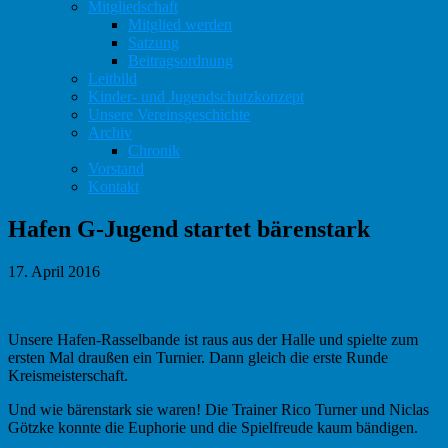
Mitgliedschaft
Mitglied werden
Satzung
Beitragsordnung
Leitbild
Kinder- und Jugendschutzkonzept
Unsere Vereinsgeschichte
Archiv
Chronik
Vorstand
Kontakt
Hafen G-Jugend startet bärenstark
17. April 2016
Unsere Hafen-Rasselbande ist raus aus der Halle und spielte zum
ersten Mal draußen ein Turnier. Dann gleich die erste Runde
Kreismeisterschaft.
Und wie bärenstark sie waren! Die Trainer Rico Turner und Niclas
Götzke konnte die Euphorie und die Spielfreude kaum bändigen.