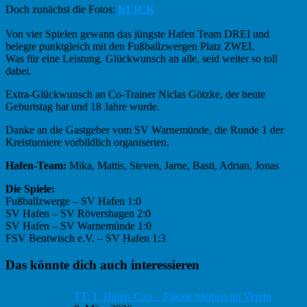
Doch zunächst die Fotos:
KLICK
Von vier Spielen gewann das jüngste Hafen Team DREI und
belegte punktgleich mit den Fußballzwergen Platz ZWEI.
Was für eine Leistung. Glückwunsch an alle, seid weiter so toll
dabei.
Extra-Glückwunsch an Co-Trainer Niclas Götzke, der heute
Geburtstag hat und 18 Jahre wurde.
Danke an die Gastgeber vom SV Warnemünde, die Runde 1 der
Kreisturniere vorbildlich organiserten.
Hafen-Team:
Mika, Mattis, Steven, Jarne, Basti, Adrian, Jonas
Die Spiele:
Fußballzwerge – SV Hafen 1:0
SV Hafen – SV Rövershagen 2:0
SV Hafen – SV Warnemünde 1:0
FSV Bentwisch e.V. – SV Hafen 1:3
Haupt-
Das könnte dich auch interessieren
Sidebar
TT: 1. Hafen-Cup – Pokale bleiben im Verein