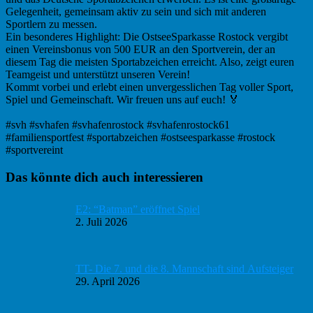
Gelegenheit, gemeinsam aktiv zu sein und sich mit anderen
Sportlern zu messen.
Ein besonderes Highlight: Die OstseeSparkasse Rostock vergibt
einen Vereinsbonus von 500 EUR an den Sportverein, der an
diesem Tag die meisten Sportabzeichen erreicht. Also, zeigt euren
Teamgeist und unterstützt unseren Verein!
Kommt vorbei und erlebt einen unvergesslichen Tag voller Sport,
Spiel und Gemeinschaft. Wir freuen uns auf euch! 🏅
#svh #svhafen #svhafenrostock #svhafenrostock61
#familiensportfest #sportabzeichen #ostseesparkasse #rostock
#sportvereint
Haupt-
Das könnte dich auch interessieren
Sidebar
E2: “Batman” eröffnet Spiel
2. Juli 2026
TT- Die 7. und die 8. Mannschaft sind Aufsteiger
29. April 2026