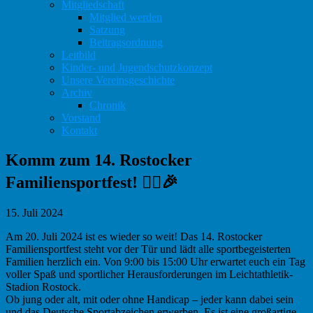
Mitgliedschaft
Mitglied werden
Satzung
Beitragsordnung
Leitbild
Kinder- und Jugendschutzkonzept
Unsere Vereinsgeschichte
Archiv
Chronik
Vorstand
Kontakt
Komm zum 14. Rostocker
Familiensportfest! 🏃‍♂️🎉
15. Juli 2024
Am 20. Juli 2024 ist es wieder so weit! Das 14. Rostocker
Familiensportfest steht vor der Tür und lädt alle sportbegeisterten
Familien herzlich ein. Von 9:00 bis 15:00 Uhr erwartet euch ein Tag
voller Spaß und sportlicher Herausforderungen im Leichtathletik-
Stadion Rostock.
Ob jung oder alt, mit oder ohne Handicap – jeder kann dabei sein
und das Deutsche Sportabzeichen erwerben. Es ist eine großartige