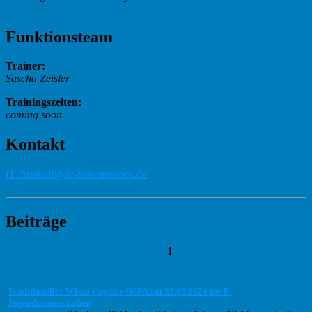
Funktionsteam
Trainer:
Sascha Zeisler
Trainingszeiten:
coming soon
Kontakt
f1_fussball@sv-hafenrostock.de
Beiträge
1
Traditioneller Winni Cup der OSPA am 22.06.2024 für F-
Jugendmannschaften