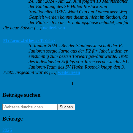
24. Juni 2024
-
Am 22. Juni folgten 13 Mannschaften
der Einladung des SV Hafen Rostock zum
traditionellen OSPA Winni Cup am Damerower Weg.
Gespielt werden konnte diesmal nicht im Stadion, da
der Platz sich in der Erholungsphase befindet, um für
die neue Saison […]
weiterlesen
F1: Jarne wird bester Torhüter
6. Januar 2024
-
Bei der Stadtmeisterschaft der F-
Junioren sorgte Jarne aus der F2 für Jubel, indem er
einstimmig zum besten Torwart gewählt wurde. Trotz
des individuellen Erfolgs von Jarne verpasste das F1-
Junioren-Team des SV Hafen Rostock knapp den 3.
Platz. Insgesamt war es […]
weiterlesen
1
Haupt-
Beiträge suchen
Sidebar
Webseite
durchsuchen
Beiträge
2026