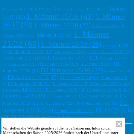
1. Männer
1. Frauen 15/16
(11)
1. Frauen 14/15
(9)
1. Frauen 16/17
(9)
1. Männer 15/16
(41)
1. Männer
14/15
(16)
16/17
(33)
1. Männer 17/18
(27)
1.
1. Männer 18/19
(7)
1. Männer
1. Männer 20/21
(13)
Männer 19/20
(9)
21/22
(60)
1. Männer 22/23
(29)
2. Frauen 15/16
B2-Junioren 15/16
(13)
C-Juniorinnen 17/18
(11)
(9)
C-Juniorinnen 15/16
(7)
C1-Junioren 16/17
(21)
C1-Junioren 15/16
(11)
C2-Junioren 16/17
D1-
D-Juniorinnen 14/15
(9)
D1-Junioren 15/16
(8)
(7)
C2-Junioren 18/19
(7)
D2-Junioren 15/16
(27)
Junioren 19/20
(13)
D2-Junioren 16/17
E1-Junioren 14/15
(17)
E1-Junioren 15/16
(10)
(8)
E1-Junioren 18/19
E2-
E1-Junioren 19/20
(12)
E1-Junioren 23/24
(9)
(8)
E1-Junioren 24/25
(8)
E3-
Junioren 14/15
(15)
E2-Junioren 18/19
(10)
E2-Junioren 25/26
(9)
Junioren 14/15
(16)
E3-
E3-Junioren 17/18
(10)
E3-Junioren 16/17
(7)
F1-
Junioren 18/19
(12)
F-Junioren 17/18
(11)
E3-Junioren 24/25
(10)
Junioren 17/18
(24)
TT 18/19
(23)
F1-Junioren 24/25
(11)
TT 21/22
(19)
Ü60 16/17
(14)
Wir stellen die Website gerade auf die neue Saison um. Infos zu den
Kontakt
·
Impressum
·
Datenschutz
·
Vereinsarbeit
Mannschaften der Saison 2025/2026 findest nach der Umstellung unter