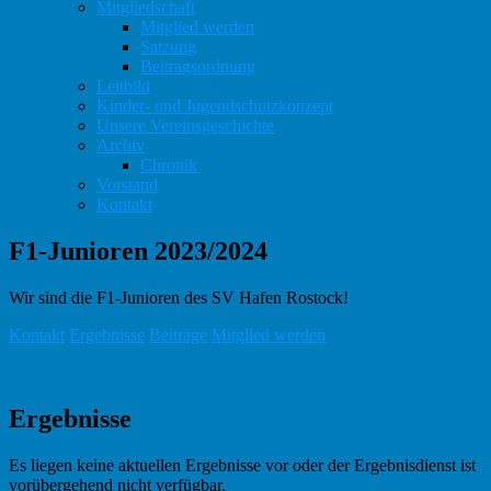
Mitgliedschaft
Mitglied werden
Satzung
Beitragsordnung
Leitbild
Kinder- und Jugendschutzkonzept
Unsere Vereinsgeschichte
Archiv
Chronik
Vorstand
Kontakt
F1-Junioren 2023/2024
Wir sind die F1-Junioren des SV Hafen Rostock!
Kontakt
Ergebnisse
Beiträge
Mitglied werden
Ergebnisse
Es liegen keine aktuellen Ergebnisse vor oder der Ergebnisdienst ist
vorübergehend nicht verfügbar.