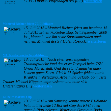
/ 1.FC Obotrit Bargeshagen 0:5 (0:3)
weiterlesen
Manfred Richter feiert 70. Jubiläum
15. Juli 2015
-
Manfred Richter feiert am heutigen 15.
Juli 2015 seinen 70.Geburtstag. Seit September 2009
ist „Manne“, wie ihn seine Sportkameraden auch
nennen, Mitglied des SV Hafen Rostock.
weiterlesen
M1: Niederlage in Graal-Müritz
13. Juli 2015
-
Nach einer anstrengenden
Trainingswoche fand das erste Testspiel beim TSV
Graal-Müritz statt. Und dies stand zunächst unter
keinem guten Stern. Gleich 17 Spieler fehlten durch
Krankheit, Verletzung, Arbeit und Urlaub. So musste
Trainer Michael Küppers improvisieren und holte sich
Unterstützung […]
weiterlesen
E1 beim Borstel Cup
13. Juli 2015
-
Am Samstag konnte unsere E1-Bande
beim mittlerweile 12.Borstel-Cup des RFC einen
guten 3.Platz belegen. Wetter gut, Orga gut, Bodo