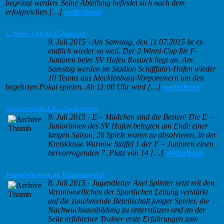
begrüsst werden. Seine Abteilung befindet sich nach dem
erfolgreichen […]
weiterlesen
2. Winni-Cup für F-Junioren
9. Juli 2015
-
Am Samstag, den 11.07.2015 ist es
endlich wieder so weit. Der 2.Winni-Cup für F-
Junioren beim SV Hafen Rostock liegt an. Am
Samstag werden im Stadion Schifffahrt-Hafen wieder
10 Teams aus Mecklenburg-Vorpommern um den
begehrten Pokal spielen. Ab 11:00 Uhr wird […]
weiterlesen
Saisonrückblick E – Juniorinnen
9. Juli 2015
-
E – Mädchen sind die Besten! Die E –
Juniorinnen des SV Hafen belegten am Ende einer
langen Saison, 26 Spiele waren zu absolvieren, in der
Kreisklasse Warnow Staffel 1 der F – Junioren einen
hervorragenden 7. Platz von 14 […]
weiterlesen
Jugendoffensive im Trainerbereich
8. Juli 2015
-
Jugendleiter Axel Splinter setzt mit den
Verantwortlichen der Sportlichen Leitung verstärkt
auf die zunehmende Bereitschaft junger Spieler, die
Nachwuchsausbildung zu unterstützen und an der
Seite erfahrener Trainer erste Erfahrungen zum