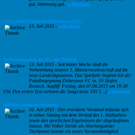
gut, Stimmung gut..
weiterlesen
1.MT-Cup für Frauen und Mädchen am 18.07.!
13. Juli 2015
-
weiterlesen
Vorbereitungsspiele der M1 – die Übersicht
13. Juli 2015
-
Seit letzter Woche läuft die
Vorbereitung unserer 1. Männermannsschaft auf die
neue Landesligasaison. Das Spieljahr beginnt mit der
Pokalbegegnung Doberaner FC vs. SV Hafen
Rostock. Anpfiff: Freitag, den 07.08.2015 um 19:30
Uhr Den ersten Test verloren die Jungs beim TSV […]
weiterlesen
Halbjahresbilanz des Vorstandes
10. Juli 2015
-
Der erweiterte Vorstand befasste sich
in seiner Sitzung mit dem Verlauf des 1. Halbjahres
sowie den sportlichen Ergebnissen der abgelaufenen
Saison. Mit Volker Ströde als Abteilungsleiter
Tischtennis konnte ein neues Vorstandsmitglied