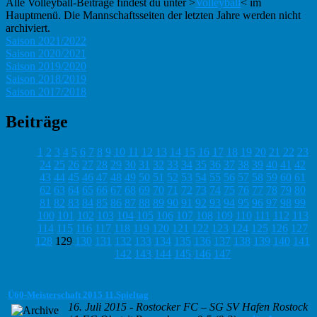
Alle Volleyball-Beiträge findest du unter >
Volleyball
< im
Hauptmenü. Die Mannschaftsseiten der letzten Jahre werden nicht
archiviert.
Saison 2021/2022
Saison 2020/2021
Saison 2019/2020
Saison 2018/2019
Saison 2017/2018
Beiträge
1
2
3
4
5
6
7
8
9
10
11
12
13
14
15
16
17
18
19
20
21
22
23
24
25
26
27
28
29
30
31
32
33
34
35
36
37
38
39
40
41
42
43
44
45
46
47
48
49
50
51
52
53
54
55
56
57
58
59
60
61
62
63
64
65
66
67
68
69
70
71
72
73
74
75
76
77
78
79
80
81
82
83
84
85
86
87
88
89
90
91
92
93
94
95
96
97
98
99
100
101
102
103
104
105
106
107
108
109
110
111
112
113
114
115
116
117
118
119
120
121
122
123
124
125
126
127
128
129
130
131
132
133
134
135
136
137
138
139
140
141
142
143
144
145
146
147
Ü60-Meisterschaft 2015 11.Spieltag
16. Juli 2015
-
Rostocker FC – SG SV Hafen Rostock