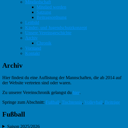
Mitgliedschaft
Mitglied werden
Satzung
Beitragsordnung
Leitbild
Kinder- und Jugendschutzkonzept
Unsere Vereinsgeschichte
Archiv
Chronik
Vorstand
Kontakt
Archiv
Hier findest du eine Auflistung der Mannschaften, die ab 2014 auf
der Website vertreten sind oder waren.
Zu unserer Vereinschronik gelangst du
hier
.
Springe zum Abschnitt:
Fußball
,
Tischtennis
,
Volleyball
,
Beiträge
Fußball
Saison 2025/2026