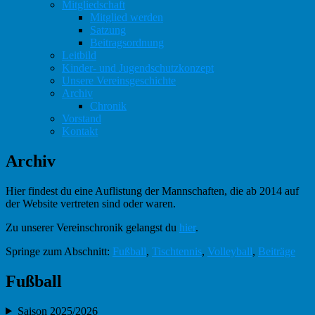
Mitgliedschaft
Mitglied werden
Satzung
Beitragsordnung
Leitbild
Kinder- und Jugendschutzkonzept
Unsere Vereinsgeschichte
Archiv
Chronik
Vorstand
Kontakt
Archiv
Hier findest du eine Auflistung der Mannschaften, die ab 2014 auf
der Website vertreten sind oder waren.
Zu unserer Vereinschronik gelangst du
hier
.
Springe zum Abschnitt:
Fußball
,
Tischtennis
,
Volleyball
,
Beiträge
Fußball
Saison 2025/2026