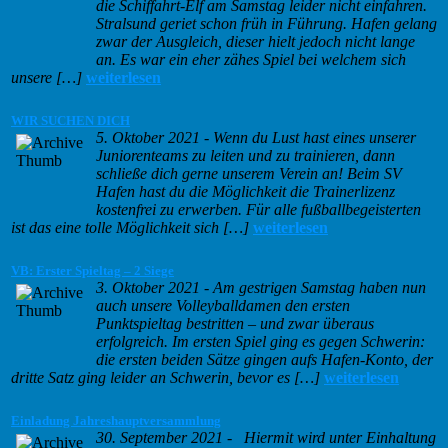
die Schiffahrt-Elf am Samstag leider nicht einfahren.
Stralsund geriet schon früh in Führung. Hafen gelang
zwar der Ausgleich, dieser hielt jedoch nicht lange
an. Es war ein eher zähes Spiel bei welchem sich
unsere […]
weiterlesen
WIR SUCHEN DICH
5. Oktober 2021
-
Wenn du Lust hast eines unserer
Juniorenteams zu leiten und zu trainieren, dann
schließe dich gerne unserem Verein an! Beim SV
Hafen hast du die Möglichkeit die Trainerlizenz
kostenfrei zu erwerben. Für alle fußballbegeisterten
ist das eine tolle Möglichkeit sich […]
weiterlesen
VB: Erster Spieltag – 2 Siege
3. Oktober 2021
-
Am gestrigen Samstag haben nun
auch unsere Volleyballdamen den ersten
Punktspieltag bestritten – und zwar überaus
erfolgreich. Im ersten Spiel ging es gegen Schwerin:
die ersten beiden Sätze gingen aufs Hafen-Konto, der
dritte Satz ging leider an Schwerin, bevor es […]
weiterlesen
Einladung Jahreshauptversammlung
30. September 2021
-
Hiermit wird unter Einhaltung