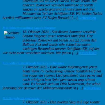
unterstützt uns ab dieser Saison Niclas Bruhn. Bei
anderen Rostocker Vereinen sammelte er bereits
einiges an Spielpraxis und ist nun schon seit drei
Monaten ein Teil der Schiffahrt-Elf. Wir heißen Niclas
herzlich willkommen beim SV Hafen Rostock! […]
weiterlesen
M1: Spielervorstellung Sandro Wegener
18. Oktober 2021
-
Seit diesem Sommer verstärkt
Sandro Wegener unser zentrales Mittelfeld. Der
gebürtige Rostocker hat bereits seit 22 Jahren den
Ball am Fuß und wurde sehr schnell zu einem
wichtigen Bestandteil unserer Schiffahrt-Elf, auf den
wir nicht mehr verzichten möchten. Wir freuen […]
weiterlesen
Eine wahre Hafenlegende feiert 75. Geburtstag
7. Oktober 2021
-
Eine wahre Hafenlegende feiert
heute ihren 75. Geburtstag! Unsere Schiffahrt-Elf hat
ihm sogar ein eigenes Lied gewidmet, dass gerne mal
nach erfolgreichem Spiel gemeinsam angestimmt
wird. Es handelt sich um Dirk Koberstein, der schon
jahrelang der Betreuer der Männermannschaft ist […]
weiterlesen
M1: Doppelpack gescheitert
7. Oktober 2021
-
Den zweiten Sieg in Folge konnte