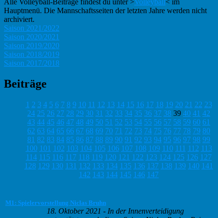
Alle Volleyball-Beiträge findest du unter >
Volleyball
< im
Hauptmenü. Die Mannschaftsseiten der letzten Jahre werden nicht
archiviert.
Saison 2021/2022
Saison 2020/2021
Saison 2019/2020
Saison 2018/2019
Saison 2017/2018
Beiträge
1
2
3
4
5
6
7
8
9
10
11
12
13
14
15
16
17
18
19
20
21
22
23
24
25
26
27
28
29
30
31
32
33
34
35
36
37
38
39
40
41
42
43
44
45
46
47
48
49
50
51
52
53
54
55
56
57
58
59
60
61
62
63
64
65
66
67
68
69
70
71
72
73
74
75
76
77
78
79
80
81
82
83
84
85
86
87
88
89
90
91
92
93
94
95
96
97
98
99
100
101
102
103
104
105
106
107
108
109
110
111
112
113
114
115
116
117
118
119
120
121
122
123
124
125
126
127
128
129
130
131
132
133
134
135
136
137
138
139
140
141
142
143
144
145
146
147
M1: Spielervorstellung Niclas Bruhn
18. Oktober 2021
-
In der Innenverteidigung