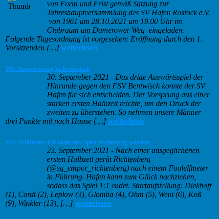
von Form und Frist gemäß Satzung zur
Jahreshauptversammlung des SV Hafen Rostock e.V.
von 1961 am 28.10.2021 um 19.00 Uhr im
Clubraum am Damerower Weg eingeladen.
Folgende Tagesordnung ist vorgesehen: Eröffnung durch den 1.
Vorsitzenden […]
weiterlesen
M1: Auswärtssieg in Bentwisch
30. September 2021
-
Das dritte Auswärtsspiel der
Hinrunde gegen den FSV Bentwisch konnte der SV
Hafen für sich entscheiden. Der Vorsprung aus einer
starken ersten Halbzeit reichte, um den Druck der
zweiten zu überstehen. So nehmen unsere Männer
drei Punkte mit nach Hause […]
weiterlesen
M1: Schiffahrt-Elf kann das Spiel rechtzeitig wenden
23. September 2021
-
Nach einer ausgeglichenen
ersten Halbzeit gerät Richtenberg
(@sg_empor_richtenberg) nach einem Foulelfmeter
in Führung. Hafen kann zum Glück nachziehen,
sodass das Spiel 1:1 endet. Startaufstellung: Diekhoff
(1), Cordt (2), Leplow (3), Glomba (4), Ohm (5), Went (6), Koß
(9), Winkler (13), […]
weiterlesen