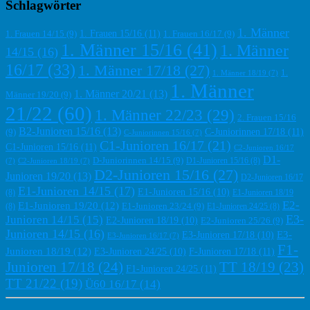
Schlagwörter
1. Männer
1. Frauen 15/16
(11)
1. Frauen 14/15
(9)
1. Frauen 16/17
(9)
1. Männer 15/16
(41)
1. Männer
14/15
(16)
16/17
(33)
1. Männer 17/18
(27)
1.
1. Männer 18/19
(7)
1. Männer
1. Männer 20/21
(13)
Männer 19/20
(9)
21/22
(60)
1. Männer 22/23
(29)
2. Frauen 15/16
B2-Junioren 15/16
(13)
C-Juniorinnen 17/18
(11)
(9)
C-Juniorinnen 15/16
(7)
C1-Junioren 16/17
(21)
C1-Junioren 15/16
(11)
C2-Junioren 16/17
D1-
D-Juniorinnen 14/15
(9)
D1-Junioren 15/16
(8)
(7)
C2-Junioren 18/19
(7)
D2-Junioren 15/16
(27)
Junioren 19/20
(13)
D2-Junioren 16/17
E1-Junioren 14/15
(17)
E1-Junioren 15/16
(10)
(8)
E1-Junioren 18/19
E2-
E1-Junioren 19/20
(12)
E1-Junioren 23/24
(9)
(8)
E1-Junioren 24/25
(8)
E3-
Junioren 14/15
(15)
E2-Junioren 18/19
(10)
E2-Junioren 25/26
(9)
Junioren 14/15
(16)
E3-
E3-Junioren 17/18
(10)
E3-Junioren 16/17
(7)
F1-
Junioren 18/19
(12)
F-Junioren 17/18
(11)
E3-Junioren 24/25
(10)
Junioren 17/18
(24)
TT 18/19
(23)
F1-Junioren 24/25
(11)
TT 21/22
(19)
Ü60 16/17
(14)