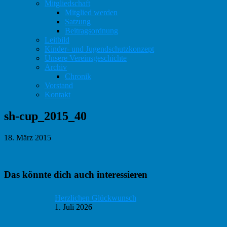
Mitgliedschaft
Mitglied werden
Satzung
Beitragsordnung
Leitbild
Kinder- und Jugendschutzkonzept
Unsere Vereinsgeschichte
Archiv
Chronik
Vorstand
Kontakt
sh-cup_2015_40
18. März 2015
Haupt-
Das könnte dich auch interessieren
Sidebar
Herzlichen Glückwunsch
1. Juli 2026