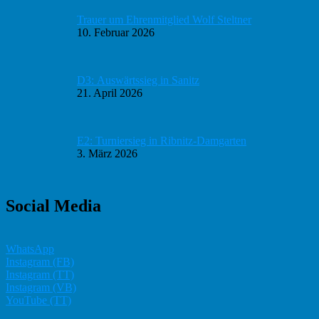
Trauer um Ehrenmitglied Wolf Steltner
10. Februar 2026
D3: Auswärtssieg in Sanitz
21. April 2026
E2: Turniersieg in Ribnitz-Damgarten
3. März 2026
Social Media
WhatsApp
Instagram (FB)
Instagram (TT)
Instagram (VB)
YouTube (TT)