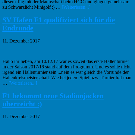
diesem Tag mit der Mannschaft beim HCC und gingen gemeinsam
Infos
zu Schwarzlicht Minigolf :) …
[Weiterlesen...]
zum
Plugin
SV Hafen F1 qualifiziert sich für die
Weihnachtsfeier
Endrunde
der
F1
Jugend
11. Dezember 2017
Hallo ihr lieben, am 10.12.17 war es soweit das erste Hallenturnier
in der Saison 2017/18 stand auf dem Programm. Und es sollte nicht
irgend ein Hallenturnier sein....nein es war gleich die Vorrunde der
Hallenkreismeisterschaft. Wie bei jedem Spiel bzw. Turnier traf man
Infos
…
[Weiterlesen...]
zum
Plugin
F1 bekommt neue Stadionjacken
SV
überreicht :)
Hafen
F1
qualifiziert
11. Dezember 2017
sich
für
die