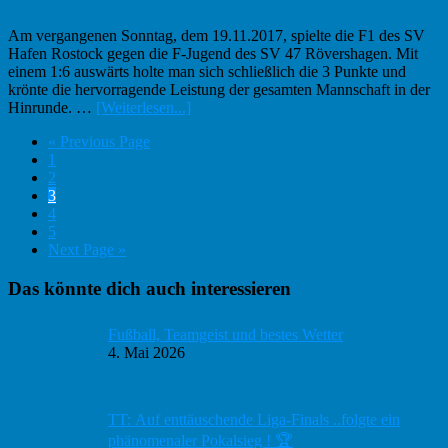
F-
Junioren
Am vergangenen Sonntag, dem 19.11.2017, spielte die F1 des SV
sind
Hafen Rostock gegen die F-Jugend des SV 47 Rövershagen. Mit
OSPA
einem 1:6 auswärts holte man sich schließlich die 3 Punkte und
krönte die hervorragende Leistung der gesamten Mannschaft in der
Infos
Hinrunde. …
[Weiterlesen...]
zum
Go
«
Previous Page
Plugin
Seite
to
1
F1
Seite
2
erneut
Seite
3
erfolgreich
Seite
4
Seite
5
Go
Next Page »
to
Haupt-
Das könnte dich auch interessieren
Sidebar
Fußball, Teamgeist und bestes Wetter
4. Mai 2026
TT: Auf enttäuschende Liga-Finals ..folgte ein
phänomenaler Pokalsieg ! 🏆