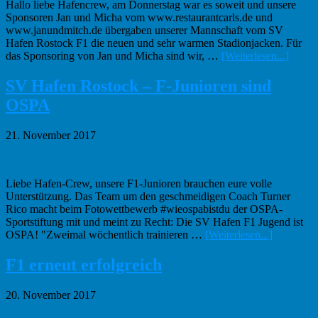
Endrunde
Hallo liebe Hafencrew, am Donnerstag war es soweit und unsere
Sponsoren Jan und Micha vom www.restaurantcarls.de und
www.janundmitch.de übergaben unserer Mannschaft vom SV
Hafen Rostock F1 die neuen und sehr warmen Stadionjacken. Für
Infos
das Sponsoring von Jan und Micha sind wir, …
[Weiterlesen...]
zum
Plugin
SV Hafen Rostock – F-Junioren sind
F1
OSPA
beko
neue
Stadio
21. November 2017
überre
:)
Liebe Hafen-Crew, unsere F1-Junioren brauchen eure volle
Unterstützung. Das Team um den geschmeidigen Coach Turner
Rico macht beim Fotowettbewerb #wieospabistdu der OSPA-
Sportstiftung mit und meint zu Recht: Die SV Hafen F1 Jugend ist
Infos
OSPA! "Zweimal wöchentlich trainieren …
[Weiterlesen...]
zum
Plugin
F1 erneut erfolgreich
SV
Hafen
20. November 2017
Rostock
–