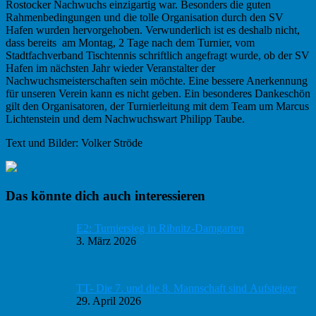
Rostocker Nachwuchs einzigartig war. Besonders die guten
Rahmenbedingungen und die tolle Organisation durch den SV
Hafen wurden hervorgehoben. Verwunderlich ist es deshalb nicht,
dass bereits am Montag, 2 Tage nach dem Turnier, vom
Stadtfachverband Tischtennis schriftlich angefragt wurde, ob der SV
Hafen im nächsten Jahr wieder Veranstalter der
Nachwuchsmeisterschaften sein möchte. Eine bessere Anerkennung
für unseren Verein kann es nicht geben. Ein besonderes Dankeschön
gilt den Organisatoren, der Turnierleitung mit dem Team um Marcus
Lichtenstein und dem Nachwuchswart Philipp Taube.
Text und Bilder: Volker Ströde
Haupt-
Das könnte dich auch interessieren
Sidebar
E2: Turniersieg in Ribnitz-Damgarten
3. März 2026
TT- Die 7. und die 8. Mannschaft sind Aufsteiger
29. April 2026