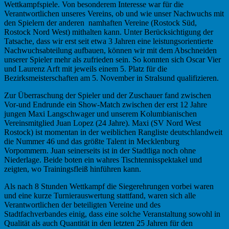
Wettkampfspiele. Von besonderem Interesse war für die
Verantwortlichen unseres Vereins, ob und wie unser Nachwuchs mit
den Spielern der anderen namhaften Vereine (Rostock Süd,
Rostock Nord West) mithalten kann. Unter Berücksichtigung der
Tatsache, dass wir erst seit etwa 3 Jahren eine leistungsorientierte
Nachwuchsabteilung aufbauen, können wir mit dem Abschneiden
unserer Spieler mehr als zufrieden sein. So konnten sich Oscar Vier
und Laurenz Arft mit jeweils einem 5. Platz für die
Bezirksmeisterschaften am 5. November in Stralsund qualifizieren.
Zur Überraschung der Spieler und der Zuschauer fand zwischen
Vor-und Endrunde ein Show-Match zwischen der erst 12 Jahre
jungen Maxi Langschwager und unserem Kolumbianischen
Vereinsmitglied Juan Lopez (24 Jahre). Maxi (SV Nord West
Rostock) ist momentan in der weiblichen Rangliste deutschlandweit
die Nummer 46 und das größte Talent in Mecklenburg
Vorpommern. Juan seinerseits ist in der Stadtliga noch ohne
Niederlage. Beide boten ein wahres Tischtennisspektakel und
zeigten, wo Trainingsfleiß hinführen kann.
Als nach 8 Stunden Wettkampf die Siegerehrungen vorbei waren
und eine kurze Turnierauswertung stattfand, waren sich alle
Verantwortlichen der beteiligten Vereine und des
Stadtfachverbandes einig, dass eine solche Veranstaltung sowohl in
Qualität als auch Quantität in den letzten 25 Jahren für den