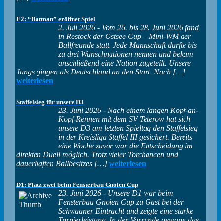
E2: “Batman” eröffnet Spiel
2. Juli 2026
-
Vom 26. bis 28. Juni 2026 fand
in Rostock der Ostsee Cup – Mini-WM der
Ballfreunde statt. Jede Mannschaft durfte bis
zu drei Wunschnationen nennen und bekam
anschließend eine Nation zugeteilt. Unsere
Jungs gingen als Deutschland an den Start. Nach […]
weiterlesen
Staffelsieg für unsere D3
23. Juni 2026
-
Nach einem langen Kopf-an-
Kopf-Rennen mit dem SV Teterow hat sich
unsere D3 am letzten Spieltag den Staffelsieg
in der Kreisliga Staffel III gesichert. Bereits
eine Woche zuvor war die Entscheidung im
direkten Duell möglich. Trotz vieler Torchancen und
dauerhaften Ballbesitzes […]
weiterlesen
D1: Platz zwei beim Fensterbau Gnoien Cup
23. Juni 2026
-
Unsere D1 war beim
Fensterbau Gnoien Cup zu Gast bei der
Schwaaner Eintracht und zeigte eine starke
Turnierleistung. In der Vorrunde gewann das