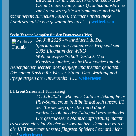
Ost in Gnoien. Sie ist das Qualifikationsturnier
zur Landesrangliste im September und zählt
somit bereits zur neuen Saison. Übrigens findet diese
Landesrangliste wie gewohnt bei uns […]
weiterlesen
Sechs Vereine kämpfen für den Damerower Weg
14. Juli 2026
-
www.6fuer1.de Die
Sportanlagen am Damerower Weg sind seit
2005 Eigentum der WIRO
Wohnungsgesellschaft Rostock. Vier
Kunstrasenplätze, sechs Rasenplätze und die
Nebenflächen werden dort gepflegt und instand gehalten.
Die hohen Kosten für Wasser, Strom, Gas, Wartung und
Pflege tragen die Universitäts- […]
weiterlesen
E1 krönt Saison mit Turniersieg
14. Juli 2026
-
Mit einer Galavorstellung beim
PSV-Sommercup in Ribnitz hat sich unsere E1
den Turniersieg gesichert und damit
eindrucksvoll aus der E-Jugend verabschiedet.
Die geschlossene Mannschaftsleistung macht
es schwer, einzelne Spieler hervorzuheben. Dennoch waren
die 13 Turniertore unseres jüngsten Spielers Leonard nicht
[…]
weiterlesen