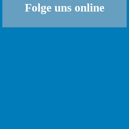
Folge uns online
WhatsApp
Instagram (FB)
Instagram (TT)
Instagram (VB)
YouTube (TT)
Unsere Sponsoren
Sponsorenübersicht