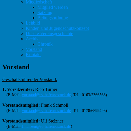
Mitgliedschaft
Mitglied werden
Satzung
Beitragsordnung
Leitbild
Kinder- und Jugendschutzkonzept
Unsere Vereinsgeschichte
Archiv
Chronik
Vorstand
Kontakt
Vorstand
Geschäftsführender Vorstand:
1. Vorsitzender:
Rico Turner
(E-Mail:
vorstand@sv-hafenrostock.de
, Tel.: 0163/2366563)
Vorstandsmitglied:
Frank Schmoll
(E-Mail:
vorstand@sv-hafenrostock.de
, Tel.: 0178/6899426)
Vorstandsmitglied:
Ulf Stelzner
(E-Mail:
finanzen@sv-hafenrostock.de
)