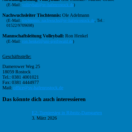
(E-Mail:
volleyball@sv-hafenrostock.de
)
Nachwuchsleiter Tischtennis:
Ole Adelmann
(E-Mail:
tischtennis_nachwuchs@sv-hafenrostock.de
, Tel.:
01522/9709698)
Mannschaftsleitung Volleyball:
Ron Henkel
(E-Mail:
ron.henkel@uni-greifswald.de
)
Geschäftsstelle:
Damerower Weg 25
18059 Rostock
Tel.: 0381 4001021
Fax: 0381 4444977
Mail:
office@sv-hafenrostock.de
Haupt-
Das könnte dich auch interessieren
Sidebar
E2: Turniersieg in Ribnitz-Damgarten
3. März 2026