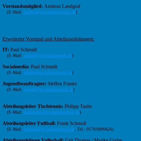
Vorstandsmitglied:
Andreas Landgraf
(E-Mail:
landgraf@sv-hafenrostock.de
)
Erweiterter Vorstand und Abteilungsleitungen:
IT:
Paul Schmidt
(E-Mail:
admin@sv-hafenrostock.de
)
Socialmedia:
Paul Schmidt
(E-Mail:
admin@sv-hafenrostock.de
)
Jugendbeauftragter:
Steffen Franke
(E-Mail:
jugend@sv-hafenrostock.de
)
Abteilungsleiter Tischtennis:
Philipp Taube
(E-Mail:
tischtennis@sv-hafenrostock.de
)
Abteilungsleiter Fußball:
Frank Schmoll
(E-Mail:
fussball@sv-hafenrostock.de
, Tel.: 0178/6899426)
Abteilungsleitung Volleyball:
Grit Thomas / Marike Grube