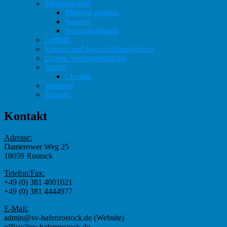
Mitgliedschaft
Mitglied werden
Satzung
Beitragsordnung
Leitbild
Kinder- und Jugendschutzkonzept
Unsere Vereinsgeschichte
Archiv
Chronik
Vorstand
Kontakt
Kontakt
Adresse:
Damerower Weg 25
18059 Rostock
Telefon/Fax:
+49 (0) 381 4001021
+49 (0) 381 4444977
E-Mail:
admin@sv-hafenrostock.de (Website)
office@sv-hafenrostock.de