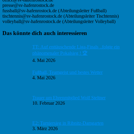
presse@sv-hafenrostock.de
fussball@sv-hafenrostock.de (Abteilungsleiter Fußball)
tischtennis@sv-hafenrostock.de (Abteilungsleiter Tischtennis)
volleyball@sv-hafenrostock.de (Abteilungsleiter Volleyball)
Haupt-
Das könnte dich auch interessieren
Sidebar
TT: Auf enttäuschende Liga-Finals ..folgte ein
phänomenaler Pokalsieg ! 🏆
4. Mai 2026
Fußball, Teamgeist und bestes Wetter
4. Mai 2026
Trauer um Ehrenmitglied Wolf Steltner
10. Februar 2026
E2: Turniersieg in Ribnitz-Damgarten
3. März 2026