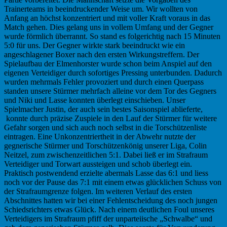
Trainerteams in beeindruckender Weise um.
Wir wollten von
Anfang an höchst konzentriert und mit voller Kraft voraus in das
Match gehen. Dies gelang uns in vollem Umfang und der Gegner
wurde förmlich überrannt. So stand es folgerichtig nach 15 Minuten
5:0 für uns. Der Gegner wirkte stark beeindruckt wie ein
angeschlagener Boxer nach den ersten Wirkungstreffern. Der
Spielaufbau der Elmenhorster wurde schon beim Anspiel auf den
eigenen Verteidiger durch sofortiges Pressing unterbunden. Dadurch
wurden mehrmals Fehler provoziert und durch einen Querpass
standen unsere Stürmer mehrfach alleine vor dem Tor des Gegners
und Niki und Lasse konnten überlegt einschieben. Unser
Spielmacher Justin, der auch sein bestes Saisonspiel ablieferte,
konnte durch präzise Zuspiele in den Lauf der Stürmer für weitere
Gefahr sorgen und sich auch noch selbst in die Torschützenliste
eintragen. Eine Unkonzentriertheit in der Abwehr nutzte der
gegnerische Stürmer und Torschützenkönig unserer Liga, Colin
Neitzel, zum zwischenzeitlichen 5:1. Dabei ließ er im Strafraum
Verteidiger und Torwart aussteigen und schob überlegt ein.
Praktisch postwendend erzielte abermals Lasse das 6:1 und liess
noch vor der Pause das 7:1 mit einem etwas glücklichen Schuss von
der Strafraumgrenze folgen. Im weiteren Verlauf des ersten
Abschnittes hatten wir bei einer Fehlentscheidung des noch jungen
Schiedsrichters etwas Glück. Nach einem deutlichen Foul unseres
Verteidigers im Strafraum pfiff der unparteiische „Schwalbe“ und