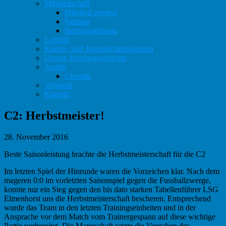
Mitgliedschaft
Mitglied werden
Satzung
Beitragsordnung
Leitbild
Kinder- und Jugendschutzkonzept
Unsere Vereinsgeschichte
Archiv
Chronik
Vorstand
Kontakt
C2: Herbstmeister!
28. November 2016
Beste Saisonleistung brachte die Herbstmeisterschaft für die C2
Im letzten Spiel der Hinrunde waren die Vorzeichen klar. Nach dem
mageren 0:0 im vorletzten Saisonspiel gegen die Fussballzwerge,
konnte nur ein Sieg gegen den bis dato starken Tabellenführer LSG
Elmenhorst uns die Herbstmeisterschaft bescheren. Entsprechend
wurde das Team in den letzten Trainingseinheiten und in der
Ansprache vor dem Match vom Trainergespann auf diese wichtige
Partie vorbereitet. Die Mannschaft setzte die Vorgaben des