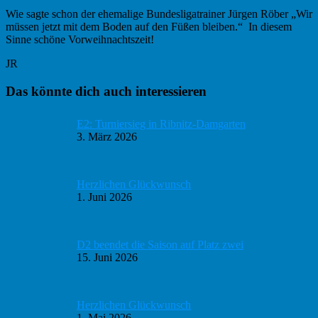
Wie sagte schon der ehemalige Bundesligatrainer Jürgen Röber „Wir
müssen jetzt mit dem Boden auf den Füßen bleiben.“ In diesem
Sinne schöne Vorweihnachtszeit!
JR
Haupt-
Das könnte dich auch interessieren
Sidebar
E2: Turniersieg in Ribnitz-Damgarten
3. März 2026
Herzlichen Glückwunsch
1. Juni 2026
D2 beendet die Saison auf Platz zwei
15. Juni 2026
Herzlichen Glückwunsch
1. Mai 2026