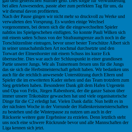
gab dem generischen Stürmer gelb. Dies sorgte für Verwunderung
bei allen Anwesenden, passte aber zum perfekten Tag für uns, da
wir diesmal davon profitierten.
Nach der Pause gingen wir nicht mehr so druckvoll zu Werke und
verwalteten den Vorsprung. Es wurden einige Wechsel
vorgenommen, bei denen sich die die eingewechselten Spieler
nahtlos ins Spielgeschehen einfügten. So konnte Pauli Wilken sich
mit einem satten Schuss von der Strafraumgrenze auch noch in die
Torschützenliste eintragen, bevor unser bester Torschütze Albert sich
in seiner unnachahmlichen Art nochmal durchsetzte und den
Torwart der Elmenhorster mit einem Schuss ins kurze Eck
überraschte. Dies war auch der Schlusspunkt in einer grandiosen
Partie unserer Jungs. Wir als Trainerteam freuen uns für die Jungs
das sie sich die Herbstmeisterschaft geholt haben. Wir bedanken uns
auch für die reichlich anwesende Unterstützung durch Eltern und
Spieler die im erweiterten Kader stehen und das Team trotzdem zum
Sieg getrieben haben. Besonderer Dank gilt dem Hafen Urgestein
und Opa von Felix, Jürgen Rabenhorst, der die ganze Saison über
immer unsere Trikotsätze gewaschen hat und viele organisatorische
Dinge für die C2 erledigt hat. Vielen Dank dafür. Nun heißt es in
der nächsten Woche in der Vorrunde der Hallenkreismeisterschaften
zu bestehen und die Winterpause zu nutzen um auch in der
Rückserie weitere gute Ergebnisse zu erzielen. Denn letztlich steht
uns noch eine schwere Rückrunde bevor und alle Mannschaften der
Liga kennen sich jetzt.