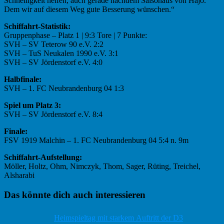
Schnelligkeit helfen, auch gerade nachdem Saisonaus von Hajo.
Dem wir auf diesem Weg gute Besserung wünschen.“
Schiffahrt-Statistik:
Gruppenphase – Platz 1 | 9:3 Tore | 7 Punkte:
SVH – SV Teterow 90 e.V. 2:2
SVH – TuS Neukalen 1990 e.V. 3:1
SVH – SV Jördenstorf e.V. 4:0
Halbfinale:
SVH – 1. FC Neubrandenburg 04 1:3
Spiel um Platz 3:
SVH – SV Jördenstorf e.V. 8:4
Finale:
FSV 1919 Malchin – 1. FC Neubrandenburg 04 5:4 n. 9m
Schiffahrt-Aufstellung:
Möller, Holtz, Ohm, Nimczyk, Thom, Sager, Rüting, Treichel,
Alsharabi
Haupt-
Das könnte dich auch interessieren
Sidebar
Heimspieltag mit starkem Auftritt der D3