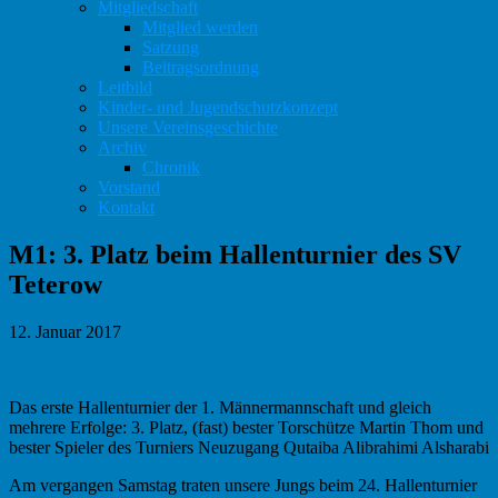
Mitgliedschaft
Mitglied werden
Satzung
Beitragsordnung
Leitbild
Kinder- und Jugendschutzkonzept
Unsere Vereinsgeschichte
Archiv
Chronik
Vorstand
Kontakt
M1: 3. Platz beim Hallenturnier des SV
Teterow
12. Januar 2017
Das erste Hallenturnier der 1. Männermannschaft und gleich
mehrere Erfolge: 3. Platz, (fast) bester Torschütze Martin Thom und
bester Spieler des Turniers Neuzugang Qutaiba Alibrahimi Alsharabi
Am vergangen Samstag traten unsere Jungs beim 24. Hallenturnier