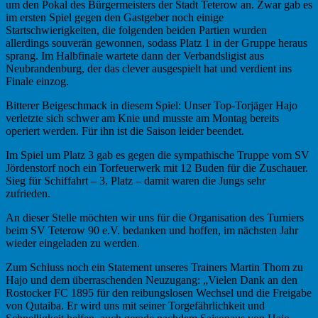
um den Pokal des Bürgermeisters der Stadt Teterow an. Zwar gab es
im ersten Spiel gegen den Gastgeber noch einige
Startschwierigkeiten, die folgenden beiden Partien wurden
allerdings souverän gewonnen, sodass Platz 1 in der Gruppe heraus
sprang. Im Halbfinale wartete dann der Verbandsligist aus
Neubrandenburg, der das clever ausgespielt hat und verdient ins
Finale einzog.
Bitterer Beigeschmack in diesem Spiel: Unser Top-Torjäger Hajo
verletzte sich schwer am Knie und musste am Montag bereits
operiert werden. Für ihn ist die Saison leider beendet.
Im Spiel um Platz 3 gab es gegen die sympathische Truppe vom SV
Jördenstorf noch ein Torfeuerwerk mit 12 Buden für die Zuschauer.
Sieg für Schiffahrt – 3. Platz – damit waren die Jungs sehr
zufrieden.
An dieser Stelle möchten wir uns für die Organisation des Turniers
beim SV Teterow 90 e.V. bedanken und hoffen, im nächsten Jahr
wieder eingeladen zu werden.
Zum Schluss noch ein Statement unseres Trainers Martin Thom zu
Hajo und dem überraschenden Neuzugang: „Vielen Dank an den
Rostocker FC 1895 für den reibungslosen Wechsel und die Freigabe
von Qutaiba. Er wird uns mit seiner Torgefährlichkeit und