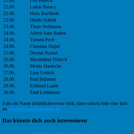
21.06.
Leo Raasch
22.06.
Lukas Baracz
22.06.
Hans Buchholz
22.06.
Hardo Schildt
23.06.
Thore Neilmann
24.06.
Alfred John Barlen
24.06.
Torsten Pech
24.06.
Christian Stapel
25.06.
Dersim Rassul
26.06.
Maximilian Dittrich
26.06.
Moritz Hantsche
27.06.
Lina Grulich
28.06.
Paul Hübener
29.06.
Eckhard Laade
30.06.
Emil Leithäuser
Falls ein Name irrtümlicherweise fehlt, dann schickt bitte eine Info
an
presse@sv-hafenrostock.de
Haupt-
Das könnte dich auch interessieren
Sidebar