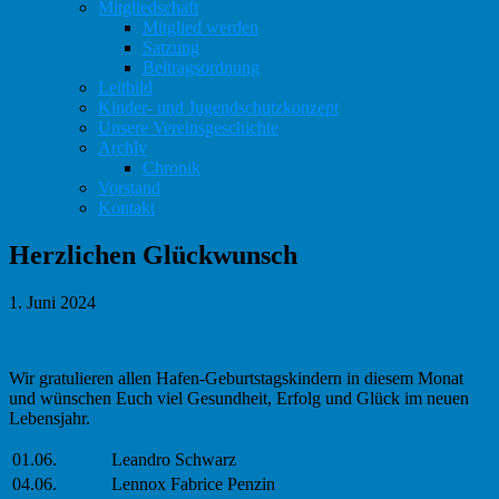
Mitgliedschaft
Mitglied werden
Satzung
Beitragsordnung
Leitbild
Kinder- und Jugendschutzkonzept
Unsere Vereinsgeschichte
Archiv
Chronik
Vorstand
Kontakt
Herzlichen Glückwunsch
1. Juni 2024
Wir gratulieren allen Hafen-Geburtstagskindern in diesem Monat
und wünschen Euch viel Gesundheit, Erfolg und Glück im neuen
Lebensjahr.
01.06.
Leandro Schwarz
04.06.
Lennox Fabrice Penzin