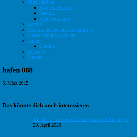
Mitgliedschaft
Mitglied werden
Satzung
Beitragsordnung
Leitbild
Kinder- und Jugendschutzkonzept
Unsere Vereinsgeschichte
Archiv
Chronik
Vorstand
Kontakt
hafen 088
6. März 2015
Haupt-
Das könnte dich auch interessieren
Sidebar
TT- Die 7. und die 8. Mannschaft sind Aufsteiger
29. April 2026