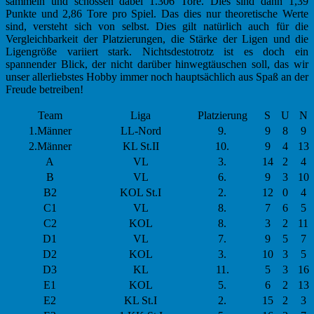
sammeln und schossen dabei 1.306 Tore. Dies sind dann 1,39
Punkte und 2,86 Tore pro Spiel. Das dies nur theoretische Werte
sind, versteht sich von selbst. Dies gilt natürlich auch für die
Vergleichbarkeit der Platzierungen, die Stärke der Ligen und die
Ligengröße variiert stark. Nichtsdestotrotz ist es doch ein
spannender Blick, der nicht darüber hinwegtäuschen soll, das wir
unser allerliebstes Hobby immer noch hauptsächlich aus Spaß an der
Freude betreiben!
Team
Liga
Platzierung
S
U
N
1.Männer
LL-Nord
9.
9
8
9
2.Männer
KL St.II
10.
9
4
13
A
VL
3.
14
2
4
B
VL
6.
9
3
10
B2
KOL St.I
2.
12
0
4
C1
VL
8.
7
6
5
C2
KOL
8.
3
2
11
D1
VL
7.
9
5
7
D2
KOL
3.
10
3
5
D3
KL
11.
5
3
16
E1
KOL
5.
6
2
13
E2
KL St.I
2.
15
2
3