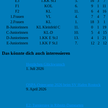
E3
1.KK St.I
5.
16
3
7
F1
KOL
6.
9
1
11
F2
KL
11.
6
4
16
1.Frauen
VL
4.
7
4
7
2.Frauen
KL
1.
18
3
1
B-Juniorinnen
KL Kleinfeld C
11.
0
1
19
C-Juniorinnen
KL-D
10.
5
4
15
D-Juniorinnen
1.KK E St.I
13.
4
1
21
E-Juniorinnen
1.KK F St.I
7.
12
2
12
Haupt-
Das könnte dich auch interessieren
Sidebar
Herzlichen Glückwunsch
1. Juli 2026
OSPA-Ostercamp 2026 beim SV Hafen Rostock
9. April 2026
E2: Turniersieg in Ribnitz-Damgarten