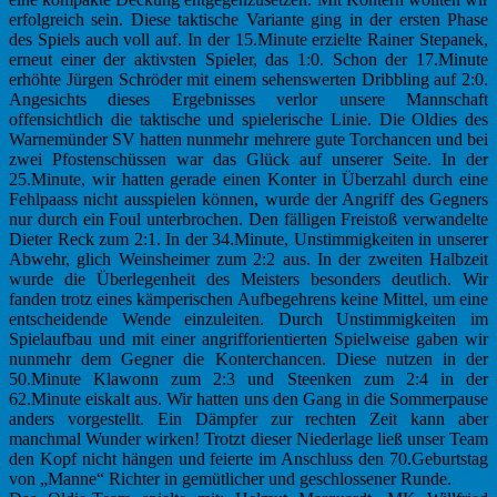
erfolgreich sein. Diese taktische Variante ging in der ersten Phase
des Spiels auch voll auf. In der 15.Minute erzielte Rainer Stepanek,
erneut einer der aktivsten Spieler, das 1:0. Schon der 17.Minute
erhöhte Jürgen Schröder mit einem sehenswerten Dribbling auf 2:0.
Angesichts dieses Ergebnisses verlor unsere Mannschaft
offensichtlich die taktische und spielerische Linie. Die Oldies des
Warnemünder SV hatten nunmehr mehrere gute Torchancen und bei
zwei Pfostenschüssen war das Glück auf unserer Seite. In der
25.Minute, wir hatten gerade einen Konter in Überzahl durch eine
Fehlpaass nicht ausspielen können, wurde der Angriff des Gegners
nur durch ein Foul unterbrochen. Den fälligen Freistoß verwandelte
Dieter Reck zum 2:1. In der 34.Minute, Unstimmigkeiten in unserer
Abwehr, glich Weinsheimer zum 2:2 aus. In der zweiten Halbzeit
wurde die Überlegenheit des Meisters besonders deutlich. Wir
fanden trotz eines kämperischen Aufbegehrens keine Mittel, um eine
entscheidende Wende einzuleiten. Durch Unstimmigkeiten im
Spielaufbau und mit einer angrifforientierten Spielweise gaben wir
nunmehr dem Gegner die Konterchancen. Diese nutzen in der
50.Minute Klawonn zum 2:3 und Steenken zum 2:4 in der
62.Minute eiskalt aus. Wir hatten uns den Gang in die Sommerpause
anders vorgestellt. Ein Dämpfer zur rechten Zeit kann aber
manchmal Wunder wirken! Trotzt dieser Niederlage ließ unser Team
den Kopf nicht hängen und feierte im Anschluss den 70.Geburtstag
von „Manne“ Richter in gemütlicher und geschlossener Runde.