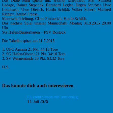
Das Oldie-Team spielte mit: Helmut Marquardt, MK Willfried
Ladage, Rainer Stepanek, Bernhard Legler, Jürgen Schröter, Uwe
Leonhardt, Uwe Dietsch, Hardo Schildt, Volker Scherf, Manfred
Richter, Harald Freese.
Mannschaftsleitung: Claus Emmerich, Hardo Schildt.
Das nächste Spiel unserer Mannschaft: Montag 31.8.2015 20.00
Uhr
SG Hafen/Bargeshagen – PSV Rostock
Die Tabellenspitze am 21.7.2015
1. UFC Armnia 21 Pkt. 44:13 Tore
2. SG Hafen/Obotrit 21 Pkt. 34:16 Tore
3. SV Warnemünde 20 Pkt. 63:32 Tore
H.S.
Haupt-
Das könnte dich auch interessieren
Sidebar
E1 krönt Saison mit Turniersieg
14. Juli 2026