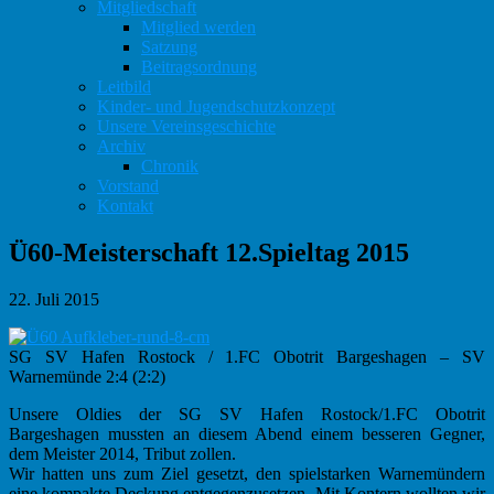
Mitgliedschaft
Mitglied werden
Satzung
Beitragsordnung
Leitbild
Kinder- und Jugendschutzkonzept
Unsere Vereinsgeschichte
Archiv
Chronik
Vorstand
Kontakt
Ü60-Meisterschaft 12.Spieltag 2015
22. Juli 2015
SG SV Hafen Rostock / 1.FC Obotrit Bargeshagen – SV
Warnemünde 2:4 (2:2)
Unsere Oldies der SG SV Hafen Rostock/1.FC Obotrit
Bargeshagen mussten an diesem Abend einem besseren Gegner,
dem Meister 2014, Tribut zollen.
Wir hatten uns zum Ziel gesetzt, den spielstarken Warnemündern
eine kompakte Deckung entgegenzusetzen. Mit Kontern wollten wir