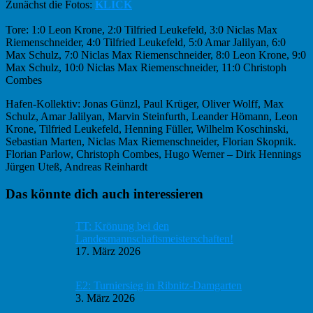
Zunächst die Fotos:
KLICK
Tore: 1:0 Leon Krone, 2:0 Tilfried Leukefeld, 3:0 Niclas Max
Riemenschneider, 4:0 Tilfried Leukefeld, 5:0 Amar Jalilyan, 6:0
Max Schulz, 7:0 Niclas Max Riemenschneider, 8:0 Leon Krone, 9:0
Max Schulz, 10:0 Niclas Max Riemenschneider, 11:0 Christoph
Combes
Hafen-Kollektiv: Jonas Günzl, Paul Krüger, Oliver Wolff, Max
Schulz, Amar Jalilyan, Marvin Steinfurth, Leander Hömann, Leon
Krone, Tilfried Leukefeld, Henning Füller, Wilhelm Koschinski,
Sebastian Marten, Niclas Max Riemenschneider, Florian Skopnik.
Florian Parlow, Christoph Combes, Hugo Werner – Dirk Hennings
Jürgen Uteß, Andreas Reinhardt
Haupt-
Das könnte dich auch interessieren
Sidebar
TT: Krönung bei den
Landesmannschaftsmeisterschaften!
17. März 2026
E2: Turniersieg in Ribnitz-Damgarten
3. März 2026