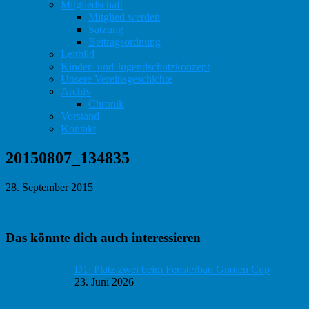
Mitgliedschaft
Mitglied werden
Satzung
Beitragsordnung
Leitbild
Kinder- und Jugendschutzkonzept
Unsere Vereinsgeschichte
Archiv
Chronik
Vorstand
Kontakt
20150807_134835
28. September 2015
Haupt-
Das könnte dich auch interessieren
Sidebar
D1: Platz zwei beim Fensterbau Gnoien Cup
23. Juni 2026