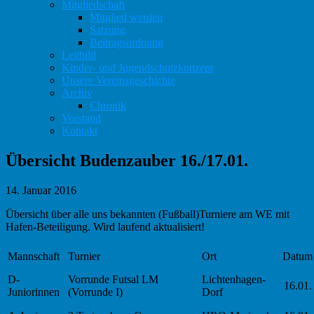
Mitgliedschaft
Mitglied werden
Satzung
Beitragsordnung
Leitbild
Kinder- und Jugendschutzkonzept
Unsere Vereinsgeschichte
Archiv
Chronik
Vorstand
Kontakt
Übersicht Budenzauber 16./17.01.
14. Januar 2016
Übersicht über alle uns bekannten (Fußball)Turniere am WE mit
Hafen-Beteiligung. Wird laufend aktualisiert!
Mannschaft
Turnier
Ort
Datum
D-
Vorrunde Futsal LM
Lichtenhagen-
16.01.
Juniorinnen
(Vorrunde I)
Dorf