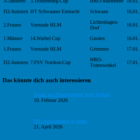
A-Junioren
3.Trotzenburg-Cup
HRO-Marienehe
16.01.
D2-Junioren
HT Schwaaner Eintracht
Schwaan
16.01.
Lichtenhagen-
2.Frauen
Vorrunde HLM
16.01.
Dorf
1.Männer
14.Warbel Cup
Gnoien
16.01.
1.Frauen
Vorrunde HLM
Grimmen
17.01.
HRO-
D2-Junioren
7.FSV Nordost-Cup
17.01.
Toitenwinkel
Haupt-
Das könnte dich auch interessieren
Sidebar
Trauer um Ehrenmitglied Wolf Steltner
10. Februar 2026
D3: Auswärtssieg in Sanitz
21. April 2026