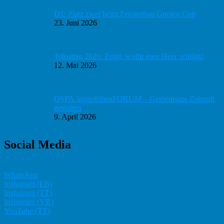
D1: Platz zwei beim Fensterbau Gnoien Cup
23. Juni 2026
Trikottag 2026: Zeigt, wofür euer Herz schlägt!
12. Mai 2026
OSPA ImmobilienFORUM – Gemeinsam Zukunft
gestalten
9. April 2026
Social Media
WhatsApp
Instagram (FB)
Instagram (TT)
Instagram (VB)
YouTube (TT)