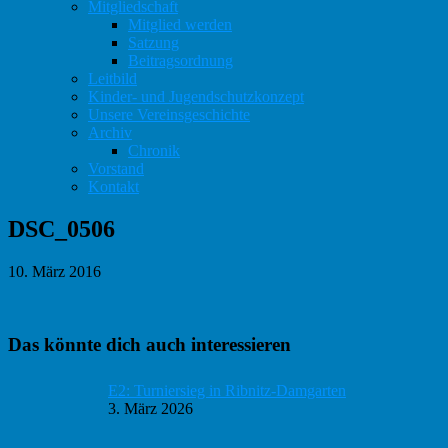
Mitgliedschaft
Mitglied werden
Satzung
Beitragsordnung
Leitbild
Kinder- und Jugendschutzkonzept
Unsere Vereinsgeschichte
Archiv
Chronik
Vorstand
Kontakt
DSC_0506
10. März 2016
Haupt-
Das könnte dich auch interessieren
Sidebar
E2: Turniersieg in Ribnitz-Damgarten
3. März 2026