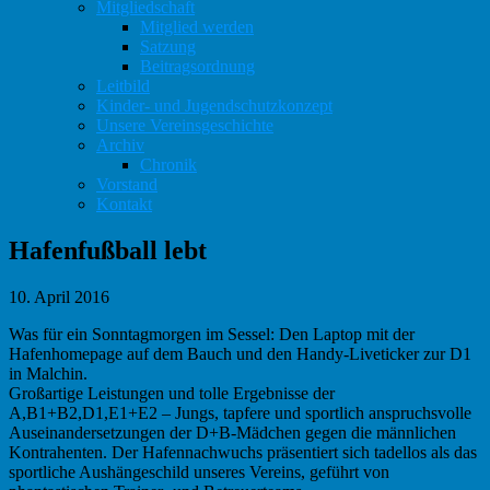
Mitgliedschaft
Mitglied werden
Satzung
Beitragsordnung
Leitbild
Kinder- und Jugendschutzkonzept
Unsere Vereinsgeschichte
Archiv
Chronik
Vorstand
Kontakt
Hafenfußball lebt
10. April 2016
Was für ein Sonntagmorgen im Sessel: Den Laptop mit der
Hafenhomepage auf dem Bauch und den Handy-Liveticker zur D1
in Malchin.
Großartige Leistungen und tolle Ergebnisse der
A,B1+B2,D1,E1+E2 – Jungs, tapfere und sportlich anspruchsvolle
Auseinandersetzungen der D+B-Mädchen gegen die männlichen
Kontrahenten. Der Hafennachwuchs präsentiert sich tadellos als das
sportliche Aushängeschild unseres Vereins, geführt von