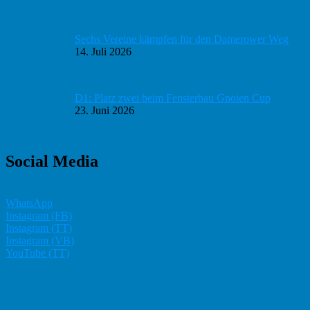
Sechs Vereine kämpfen für den Damerower Weg
14. Juli 2026
D1: Platz zwei beim Fensterbau Gnoien Cup
23. Juni 2026
Social Media
WhatsApp
Instagram (FB)
Instagram (TT)
Instagram (VB)
YouTube (TT)