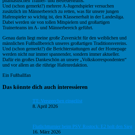
phantastischen Trainer- und Betreuerteams.
Und (schon gemerkt?) mehrere A-Jugendspieler versuchen
zusätzlich im Männerbereich zu retten, was für unsere jungen
Hafenspieler so wichtig ist, den Klassenerhalt in der Landesliga.
Dabei werden sie von tollen Mitspielern und großartigen
Trainerteams im A- und Männerbereich geführt.
Genau darin liegt meine große Zuversicht für den weiblichen und
männlichen Fußballbereich unseres großartigen Traditionsvereins.
Und (schon gemerkt?) die Berichterstattungen auf der Homepage
werden nicht nur immer spannender, sondern immer aktueller.
Dafür ein großes Dankeschön an unsere „Volkskorrespondenten“
und vor allem an die rührige Hafenredaktion.
Ein Fußballfan
Haupt-
Das könnte dich auch interessieren
Sidebar
TT: Versprechen eingelöst
8. April 2026
Flutlichtturnier beim PSV Rostock: E2 holt den Sieg
16. März 2026