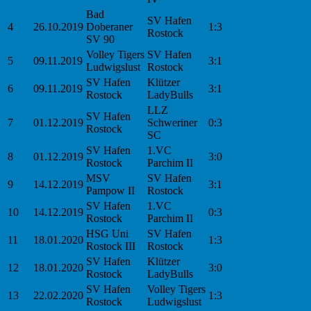
Bad
SV Hafen
4
26.10.2019
Doberaner
1:3
Rostock
SV 90
Volley Tigers
SV Hafen
5
09.11.2019
3:1
Ludwigslust
Rostock
SV Hafen
Klützer
6
09.11.2019
3:1
Rostock
LadyBulls
LLZ
SV Hafen
7
01.12.2019
Schweriner
0:3
Rostock
SC
SV Hafen
1.VC
8
01.12.2019
3:0
Rostock
Parchim II
MSV
SV Hafen
9
14.12.2019
3:1
Pampow II
Rostock
SV Hafen
1.VC
10
14.12.2019
0:3
Rostock
Parchim II
HSG Uni
SV Hafen
11
18.01.2020
1:3
Rostock III
Rostock
SV Hafen
Klützer
12
18.01.2020
3:0
Rostock
LadyBulls
SV Hafen
Volley Tigers
13
22.02.2020
1:3
Rostock
Ludwigslust