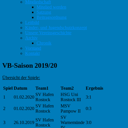
Mitgliedschaft
Mitglied werden
Satzung
Beitragsordnung
Leitbild
Kinder- und Jugendschutzkonzept
Unsere Vereinsgeschichte
Archiv
Chronik
Vorstand
Kontakt
VB-Saison 2019/20
Übersicht der Spiele:
Spiel
Datum
Team1
Team2
Ergebnis
SV Hafen
HSG Uni
1
01.02.2020
3:1
Rostock
Rostock III
SV Hafen
MSV
2
01.02.2020
0:3
Rostock
Pampow II
SV
SV Hafen
3
26.10.2019
Warnemünde
3:0
Rostock
IV