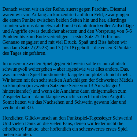
Danach waren wir an der Reihe, zuerst gegen Parchim. Diesmal
waren wir von Anfang an konzentriert auf dem Feld, zwar gingen
die ersten Punkte zwischen beiden Seiten hin und her, allerdings
konnten wir uns dann etwa ab Punkt 6 dank druckvoller Aufschläge
und Angriffe etwas deutlicher absetzen und den Vorsprung von 5-6
Punkten bis zum Ende verteidigen – erster Satz 25:16 für uns.
Genauso engagiert und mit viel Druck, Spaß und Biss haben wir
uns dann Satz 2 (25:23) und 3 (25:18) geholt – die ersten 3 Punkte
des Tages eingefahren.
Im unserem zweiten Spiel gegen Schwerin sollte es nun ähnlich
schwungvoll weitergehen – aber irgendwie war alles anders. Das,
was im ersten Spiel funktionierte, klappte nun plötzlich nicht mehr.
Wir hatten mit den sehr starken Aufschlägen der Schweriner Mädels
zu kämpfen (im zweiten Satz eine Serie von 13 Aufschlägen!
hintereinander) und wenn die Annahme dann einigermaßen zum
Zuspieler kam – dann klappte es nicht so recht mit dem Angriff.
Somit hatten wir das Nachsehen und Schwerin gewann klar und
verdient mit 3:0.
Herzlichen Glückwunsch an den Punktspiel-Tagessieger Schwerin!
Und vielen Dank an die vielen Fans, denen wir leider nicht die
erhofften 6 Punkte, aber hoffentlich ein sehenswertes erstes Spiel
bieten konnten.