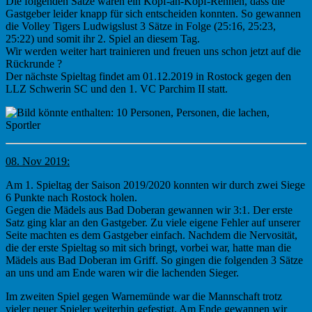
Die folgenden Sätze waren ein Kopf-an-Kopf-Rennen, dass die
Gastgeber leider knapp für sich entscheiden konnten. So gewannen
die Volley Tigers Ludwigslust 3 Sätze in Folge (25:16, 25:23,
25:22) und somit ihr 2. Spiel an diesem Tag.
Wir werden weiter hart trainieren und freuen uns schon jetzt auf die
Rückrunde
?
Der nächste Spieltag findet am 01.12.2019 in Rostock gegen den
LLZ Schwerin SC und den 1. VC Parchim II statt.
08. Nov 2019:
Am 1. Spieltag der Saison 2019/2020 konnten wir durch zwei Siege
6 Punkte nach Rostoc
k holen.
Gegen die Mädels aus Bad Doberan gewannen wir 3:1. Der erste
Satz ging klar an den Gastgeber. Zu viele eigene Fehler auf unserer
Seite machten es dem Gastgeber einfach. Nachdem die Nervosität,
die der erste Spieltag so mit sich bringt, vorbei war, hatte man die
Mädels aus Bad Doberan im Griff. So gingen die folgenden 3 Sätze
an uns und am Ende waren w
ir die lachenden Sieger.
Im zweiten Spiel gegen Warnemünde war die Mannschaft trotz
vieler neuer Spieler weiterhin gefestigt. Am Ende gewannen wir