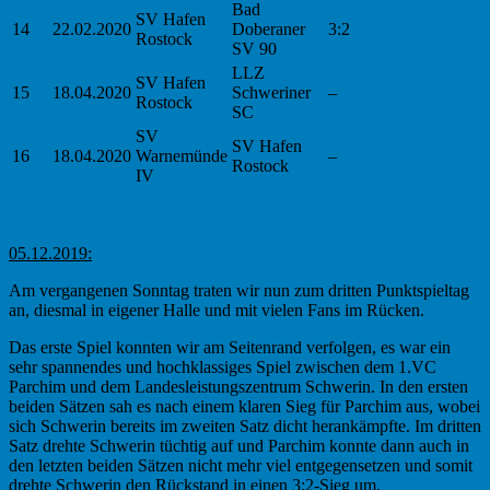
Bad
SV Hafen
14
22.02.2020
Doberaner
3:2
Rostock
SV 90
LLZ
SV Hafen
15
18.04.2020
Schweriner
–
Rostock
SC
SV
SV Hafen
16
18.04.2020
Warnemünde
–
Rostock
IV
05.12.2019:
Am vergangenen Sonntag traten wir nun zum dritten Punktspieltag
an, diesmal in eigener Halle und mit vielen Fans im Rücken.
Das erste Spiel konnten wir am Seitenrand verfolgen, es war ein
sehr spannendes und hochklassiges Spiel zwischen dem 1.VC
Parchim und dem Landesleistungszentrum Schwerin. In den ersten
beiden Sätzen sah es nach einem klaren Sieg für Parchim aus, wobei
sich Schwerin bereits im zweiten Satz dicht herankämpfte. Im dritten
Satz drehte Schwerin tüchtig auf und Parchim konnte dann auch in
den letzten beiden Sätzen nicht mehr viel entgegensetzen und somit
drehte Schwerin den Rückstand in einen 3:2-Sieg um.