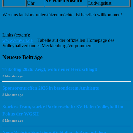
SV Hafen Rostock
Uhr
Ludwigslust
Wer uns lautstark unterstützen möchte, ist herzlich willkommen!
Links (extern):
www.vmv24.de
– Tabelle auf der offiziellen Homepage des
Volleyballverbandes Mecklenburg-Vorpommern
Haupt-
Neueste Beiträge
Sidebar
Trikottag 2026: Zeigt, wofür euer Herz schlägt!
3 Monaten ago
Sponsorentreffen 2026 in besonderem Ambiente
5 Monaten ago
Starkes Team, starke Partnerschaft: SV Hafen Volleyball im
Fokus der WGSH
9 Monaten ago
Neue Website-Funktion: SV Hafen als App auf dem