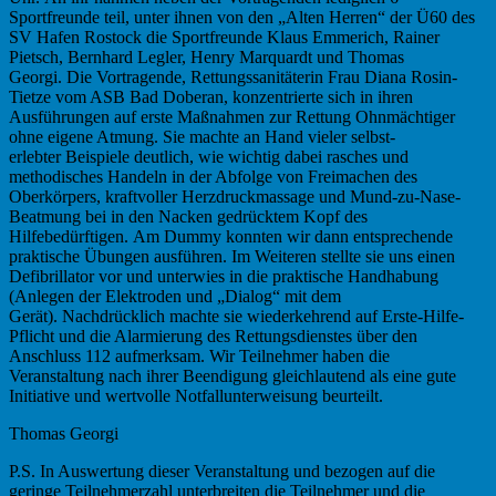
Sportfreunde teil, unter ihnen von den „Alten Herren“ der Ü60 des
SV Hafen Rostock die Sportfreunde Klaus Emmerich, Rainer
Pietsch, Bernhard Legler, Henry Marquardt und Thomas
Georgi. Die Vortragende, Rettungssanitäterin Frau Diana Rosin-
Tietze vom ASB Bad Doberan, konzentrierte sich in ihren
Ausführungen auf erste Maßnahmen zur Rettung Ohnmächtiger
ohne eigene Atmung. Sie machte an Hand vieler selbst-
erlebter Beispiele deutlich, wie wichtig dabei rasches und
methodisches Handeln in der Abfolge von Freimachen des
Oberkörpers, kraftvoller Herzdruckmassage und Mund-zu-Nase-
Beatmung bei in den Nacken gedrücktem Kopf des
Hilfebedürftigen. Am Dummy konnten wir dann entsprechende
praktische Übungen ausführen. Im Weiteren stellte sie uns einen
Defibrillator vor und unterwies in die praktische Handhabung
(Anlegen der Elektroden und „Dialog“ mit dem
Gerät). Nachdrücklich machte sie wiederkehrend auf Erste-Hilfe-
Pflicht und die Alarmierung des Rettungsdienstes über den
Anschluss 112 aufmerksam. Wir Teilnehmer haben die
Veranstaltung nach ihrer Beendigung gleichlautend als eine gute
Initiative und wertvolle Notfallunterweisung beurteilt.
Thomas Georgi
P.S. In Auswertung dieser Veranstaltung und bezogen auf die
geringe Teilnehmerzahl unterbreiten die Teilnehmer und die