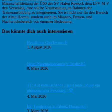
Mannschaftsleitung der Ü60 des SV Hafen Rostock dem LFV M-V
den Vorschlag, eine solche Veranstaltung im Rahmen der
Trainerausbildung zu integriereren. Sie ist nicht nur für den Bereich
der Alten Herren, sondern auch im Männer-, Frauen- und
Nachwuchsbereich von enormer Bedeutung.
Haupt-
Das könnte dich auch interessieren
Sidebar
Herzlichen Glückwunsch
1. August 2026
Neue Präsentationsanzüge für die B2
9. März 2026
TT: Auf enttäuschende Liga-Finals ..folgte ein
phänomenaler Pokalsieg ! 🏆
4. Mai 2026
E2: Turniersieg in Ribnitz-Damgarten
3. März 2026