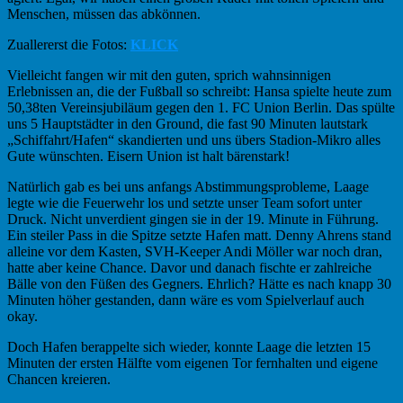
Menschen, müssen das abkönnen.
Zuallererst die Fotos:
KLICK
Vielleicht fangen wir mit den guten, sprich wahnsinnigen
Erlebnissen an, die der Fußball so schreibt: Hansa spielte heute zum
50,38ten Vereinsjubiläum gegen den 1. FC Union Berlin. Das spülte
uns 5 Hauptstädter in den Ground, die fast 90 Minuten lautstark
„Schiffahrt/Hafen“ skandierten und uns übers Stadion-Mikro alles
Gute wünschten. Eisern Union ist halt bärenstark!
Natürlich gab es bei uns anfangs Abstimmungsprobleme, Laage
legte wie die Feuerwehr los und setzte unser Team sofort unter
Druck. Nicht unverdient gingen sie in der 19. Minute in Führung.
Ein steiler Pass in die Spitze setzte Hafen matt. Denny Ahrens stand
alleine vor dem Kasten, SVH-Keeper Andi Möller war noch dran,
hatte aber keine Chance. Davor und danach fischte er zahlreiche
Bälle von den Füßen des Gegners. Ehrlich? Hätte es nach knapp 30
Minuten höher gestanden, dann wäre es vom Spielverlauf auch
okay.
Doch Hafen berappelte sich wieder, konnte Laage die letzten 15
Minuten der ersten Hälfte vom eigenen Tor fernhalten und eigene
Chancen kreieren.