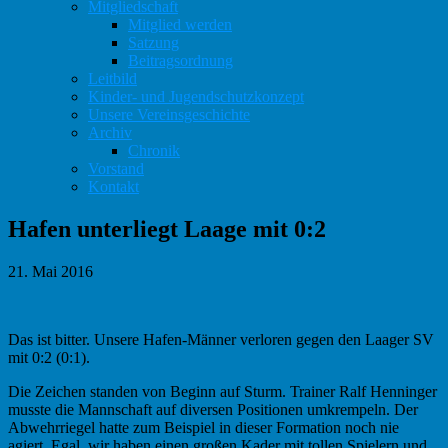
Mitgliedschaft
Mitglied werden
Satzung
Beitragsordnung
Leitbild
Kinder- und Jugendschutzkonzept
Unsere Vereinsgeschichte
Archiv
Chronik
Vorstand
Kontakt
Hafen unterliegt Laage mit 0:2
21. Mai 2016
Das ist bitter. Unsere Hafen-Männer verloren gegen den Laager SV
mit 0:2 (0:1).
Die Zeichen standen von Beginn auf Sturm. Trainer Ralf Henninger
musste die Mannschaft auf diversen Positionen umkrempeln. Der
Abwehrriegel hatte zum Beispiel in dieser Formation noch nie
agiert. Egal, wir haben einen großen Kader mit tollen Spielern und