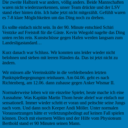
Die zweite Halbzeit war anders, völlig anders. Beide Mannschaften
waren nicht wiederzuerkennen, unser Team drückte und der LSV
stand eher hinten drin. Ich habe jetzt nicht mitgezählt. Gefühlt waren
es 7-8 klare Möglichkeiten um das Ding noch zu drehen.
Es sollte einfach nicht sein. In der 90. Minute entschied Schiri
Ventzke auf Freistoß für die Gäste. Kevin Wiegold nagelte das Ding
unten rechts rein. Kunstschüsse gegen Hafen werden langsam zum
Landesligastandard…
Kurz danach war Schluss. Wir konnten uns leider wieder nicht
belohnen und stehen mit leeren Händen da. Das ist jetzt nicht zu
ändern.
Wir müssen alle Vereinskräfte in die verbleibenden letzten
Punktspielbegegnungen reinhauen. Am 04.06. geht es nach
Richtenberg, am 12.06. dann zuhause gegen Anker Wismar II.
Normalerweise loben wir nie einzelne Spieler, heute mache ich eine
Ausnahme. Was Kapitän Martin Thom heute abrief war einfach nur
sensationell. Immer wieder schritt er voran und peitschte seine Jungs
nach vorn. Und dann noch Keeper Andi Möller. Unter normalen
Voraussetzungen hätte er verletzungsbedingt auf keinen Fall spielen
können. Doch mit eisernem Willen und der Hilfe vom Physioteam
Berthold stand er 90 Minuten seinen Mann.