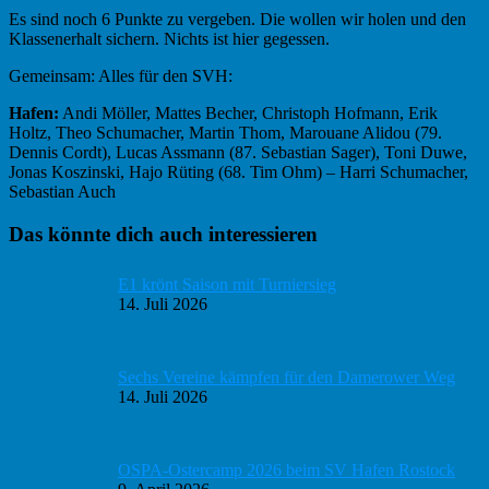
Es sind noch 6 Punkte zu vergeben. Die wollen wir holen und den
Klassenerhalt sichern. Nichts ist hier gegessen.
Gemeinsam: Alles für den SVH:
Hafen:
Andi Möller, Mattes Becher, Christoph Hofmann, Erik
Holtz, Theo Schumacher, Martin Thom, Marouane Alidou (79.
Dennis Cordt), Lucas Assmann (87. Sebastian Sager), Toni Duwe,
Jonas Koszinski, Hajo Rüting (68. Tim Ohm) – Harri Schumacher,
Sebastian Auch
Haupt-
Das könnte dich auch interessieren
Sidebar
E1 krönt Saison mit Turniersieg
14. Juli 2026
Sechs Vereine kämpfen für den Damerower Weg
14. Juli 2026
OSPA-Ostercamp 2026 beim SV Hafen Rostock