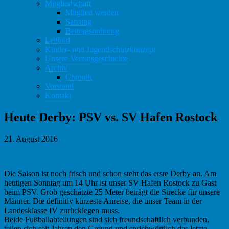
Mitgliedschaft
Mitglied werden
Satzung
Beitragsordnung
Leitbild
Kinder- und Jugendschutzkonzept
Unsere Vereinsgeschichte
Archiv
Chronik
Vorstand
Kontakt
Heute Derby: PSV vs. SV Hafen Rostock
21. August 2016
Die Saison ist noch frisch und schon steht das erste Derby an. Am
heutigen Sonntag um 14 Uhr ist unser SV Hafen Rostock zu Gast
beim PSV. Grob geschätzte 25 Meter beträgt die Strecke für unsere
Männer. Die definitiv kürzeste Anreise, die unser Team in der
Landesklasse IV zurücklegen muss.
Beide Fußballabteilungen sind sich freundschaftlich verbunden,
teilen sich seit Jahren den Ground und sprichwörtlich das letzte