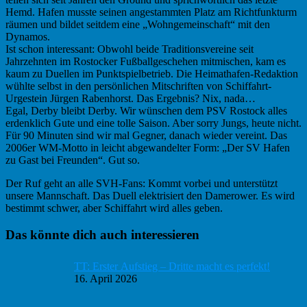
Hemd. Hafen musste seinen angestammten Platz am Richtfunkturm
räumen und bildet seitdem eine „Wohngemeinschaft“ mit den
Dynamos.
Ist schon interessant:
Obwohl beide Traditionsvereine seit
Jahrzehnten im Rostocker Fußballgeschehen mitmischen, kam es
kaum zu Duellen im Punktspielbetrieb. Die Heimathafen-Redaktion
wühlte selbst in den persönlichen Mitschriften von Schiffahrt-
Urgestein Jürgen Rabenhorst. Das Ergebnis? Nix, nada…
Egal, Derby bleibt Derby. Wir wünschen dem PSV Rostock alles
erdenklich Gute und eine tolle Saison. Aber sorry Jungs, heute nicht.
Für 90 Minuten sind wir mal Gegner, danach wieder vereint. Das
2006er WM-Motto in leicht abgewandelter Form: „Der SV Hafen
zu Gast bei Freunden“. Gut so.
Der Ruf geht an alle SVH-Fans: Kommt vorbei und unterstützt
unsere Mannschaft. Das Duell elektrisiert den Damerower. Es wird
bestimmt schwer, aber Schiffahrt wird alles geben.
Haupt-
Das könnte dich auch interessieren
Sidebar
TT: Erster Aufstieg – Dritte macht es perfekt!
16. April 2026