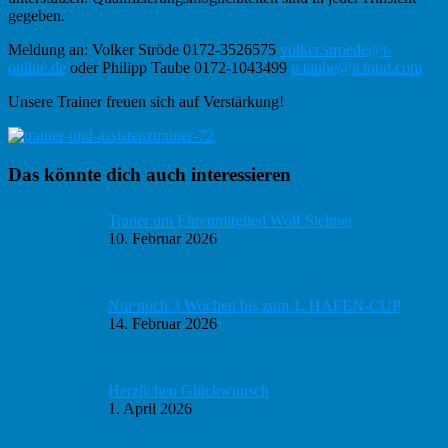
gegeben.
Meldung an: Volker Ströde 0172-3526575
volker.stroede@t-
online.de
oder Philipp Taube 0172-1043499
p.taube@icloud.com
Unsere Trainer freuen sich auf Verstärkung!
Haupt-
Das könnte dich auch interessieren
Sidebar
Trauer um Ehrenmitglied Wolf Steltner
10. Februar 2026
Nur noch 3 Wochen bis zum 1. HAFEN-CUP
14. Februar 2026
Herzlichen Glückwunsch
1. April 2026