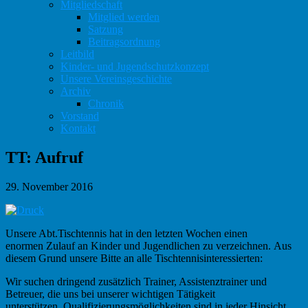
Mitgliedschaft
Mitglied werden
Satzung
Beitragsordnung
Leitbild
Kinder- und Jugendschutzkonzept
Unsere Vereinsgeschichte
Archiv
Chronik
Vorstand
Kontakt
TT: Aufruf
29. November 2016
Unsere Abt.Tischtennis hat in den letzten Wochen einen
enormen Zulauf an Kinder und Jugendlichen zu verzeichnen. Aus
diesem Grund unsere Bitte an alle Tischtennisinteressierten:
Wir suchen dringend zusätzlich Trainer, Assistenztrainer und
Betreuer, die uns bei unserer wichtigen Tätigkeit
unterstützen.
Qualifizierungsmöglichkeiten sind in jeder Hinsicht