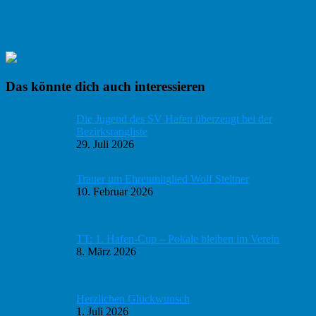
Haupt-
Das könnte dich auch interessieren
Sidebar
Die Jugend des SV Hafen überzeugt bei der
Bezirksrangliste
29. Juli 2026
Trauer um Ehrenmitglied Wolf Steltner
10. Februar 2026
TT: 1. Hafen-Cup – Pokale bleiben im Verein
8. März 2026
Herzlichen Glückwunsch
1. Juli 2026