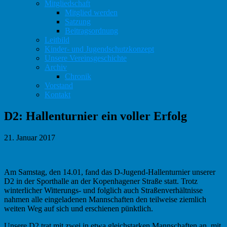
Mitgliedschaft
Mitglied werden
Satzung
Beitragsordnung
Leitbild
Kinder- und Jugendschutzkonzept
Unsere Vereinsgeschichte
Archiv
Chronik
Vorstand
Kontakt
D2: Hallenturnier ein voller Erfolg
21. Januar 2017
Am Samstag, den 14.01, fand das D-Jugend-Hallenturnier unserer
D2 in der Sporthalle an der Kopenhagener Straße statt. Trotz
winterlicher Witterungs- und folglich auch Straßenverhältnisse
nahmen alle eingeladenen Mannschaften den teilweise ziemlich
weiten Weg auf sich und erschienen pünktlich.
Unsere D2 trat mit zwei in etwa gleichstarken Mannschaften an, mit