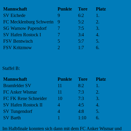
Mannschaft
Punkte
Tore
Platz
SV Eichede
9
6:2
1.
FC Mecklenburg Schwerin
9
5:2
2.
SG Warnow Papendorf
7
7:5
3.
SV Hafen Rostock I
7
3:4
4.
FSV Bentwisch
5
5:7
5.
FSV Kritzmow
2
1:7
6.
Staffel B:
Mannschaft
Punkte
Tore
Platz
Bramfelder SV
11
8:2
1.
FC Anker Wismar
11
7:3
2.
FC FK Rene Schneider
10
7:3
3.
SV Hafen Rostock II
4
4:5
4.
SV Tungendorf
4
4:8
5.
SV Barth
1
1:10
6.
Im Halbfinale konnten sich dann mit dem FC Anker Wismar und