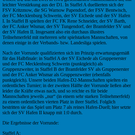
leichter Verstärkung aus der D1. In Staffel A duellierten sich der
FSV Kritzmow, die SG Warnow Papendorf, der FSV Bentwisch,
der FC Mecklenburg Schwerin, der SV Eichede und der SV Hafen
I. In Staffel B spielten der FC FK Rene Schneider, der SV Barth,
der FC Anker Wismar, der SV Tungendorf, der Bramfelder SV und
der SV Hafen II. Insgesamt also ein durchaus illustres
Teilnehmerfeld mit mehreren sehr spielstarken Mannschaften, von
denen einige in der Verbands- bzw. Landesliga spielen.
Nach der Vorrunde qualifizierten sich im Prinzip erwartungsgemäß
für das Halbfinale: in Staffel A der SV Eichede als Gruppenerster
und der FC Mecklenburg Schwerin (punktgleich) als
Gruppenzweiter, in Staffel B der Bramfelder SV als Gruppenerster
und der FC Anker Wismar als Gruppenzweiter (ebenfalls
punktgleich). Unsere beiden Hafen-D2-Mannschaften spielten ein
ordentliches Turnier; in der zweiten Hälfte der Vorrunde ließen aber
leider die Kräfte etwas nach, und so reichte es für beide
Mannschaften jeweils „nur“ (in einem sehr starken Teilnehmerfeld)
zu einem ordentlichen vierten Platz in ihrer Staffel. Folglich
bestritten sie das Spiel um Platz 7 als reines Hafen-Duell; hier setzte
sich der SV Hafen II knapp mit 1:0 durch.
Die Ergebnisse der Vorrunde:
Staffel A: