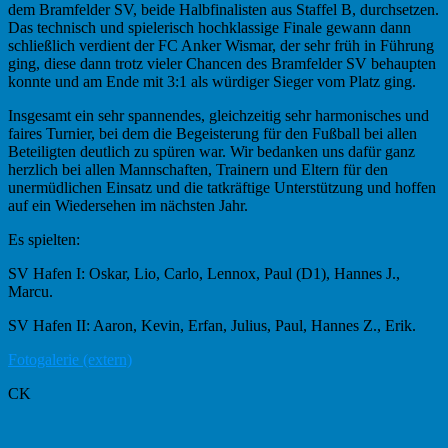
dem Bramfelder SV, beide Halbfinalisten aus Staffel B, durchsetzen.
Das technisch und spielerisch hochklassige Finale gewann dann
schließlich verdient der FC Anker Wismar, der sehr früh in Führung
ging, diese dann trotz vieler Chancen des Bramfelder SV behaupten
konnte und am Ende mit 3:1 als würdiger Sieger vom Platz ging.
Insgesamt ein sehr spannendes, gleichzeitig sehr harmonisches und
faires Turnier, bei dem die Begeisterung für den Fußball bei allen
Beteiligten deutlich zu spüren war. Wir bedanken uns dafür ganz
herzlich bei allen Mannschaften, Trainern und Eltern für den
unermüdlichen Einsatz und die tatkräftige Unterstützung und hoffen
auf ein Wiedersehen im nächsten Jahr.
Es spielten:
SV Hafen I: Oskar, Lio, Carlo, Lennox, Paul (D1), Hannes J.,
Marcu.
SV Hafen II: Aaron, Kevin, Erfan, Julius, Paul, Hannes Z., Erik.
Fotogalerie (extern)
CK