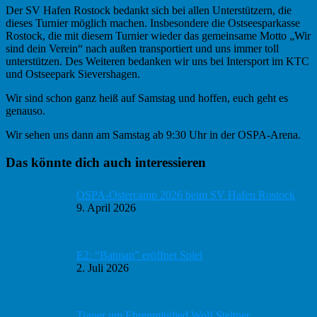
Der SV Hafen Rostock bedankt sich bei allen Unterstützern, die
dieses Turnier möglich machen. Insbesondere die Ostseesparkasse
Rostock, die mit diesem Turnier wieder das gemeinsame Motto „Wir
sind dein Verein“ nach außen transportiert und uns immer toll
unterstützen. Des Weiteren bedanken wir uns bei Intersport im KTC
und Ostseepark Sievershagen.
Wir sind schon ganz heiß auf Samstag und hoffen, euch geht es
genauso.
Wir sehen uns dann am Samstag ab 9:30 Uhr in der OSPA-Arena.
Haupt-
Das könnte dich auch interessieren
Sidebar
OSPA-Ostercamp 2026 beim SV Hafen Rostock
9. April 2026
E2: “Batman” eröffnet Spiel
2. Juli 2026
Trauer um Ehrenmitglied Wolf Steltner