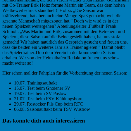
mit Co-Trainer Erik Holtz formte Martin
ein Team, das dem hohen
Wettbewerbsdruck standhielt! Holtzi: „Die Saison war
kräftezehrend, hat aber auch eine Menge Spaß gemacht, weil die
gesamte Mannschaft mitgezogen hat.“ Doch wie wird es in der
neuen Spielzeit weitergehen? Abteilungsleiter ‚Fußball‘ Frank
Schmoll: „Was Martin und Erik, zusammen mit den Betreuern und
Spielern, diese Saison auf die Beine gestellt haben, hat uns stolz
gemacht! Wir haben natürlich das Gespräch gesucht und freuen uns,
dass die beiden ein weiteres Jahr als Trainer agieren.“ Damit bleibt
das Spielertrainer-Duo dem Verein in der kommenden Saison
erhalten. Wir von der Heimathafen Redaktion freuen uns sehr –
macht weiter so!
Hier schon mal der Fahrplan für die Vorbereitung der neuen Saison:
10.07. Trainingsauftakt
15.07. Test beim Gnoiener SV
19.07. Test beim SV Pastow
21.07. Test beim FSV Kühlungsborn
29.07. Rostocker Pils Cup beim RFC
06.08. Saisonauftakt beim TSV Wustrow
Haupt-
Das könnte dich auch interessieren
Sidebar