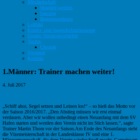
Mitgliedschaft
Mitglied werden
Satzung
Beitragsordnung
Leitbild
Kinder- und Jugendschutzkonzept
Unsere Vereinsgeschichte
Archiv
Chronik
Vorstand
Kontakt
1.Männer: Trainer machen weiter!
4. Juli 2017
„Schiff ahoi, Segel setzen und Leinen los!“ – so hieß das Motto vor
der Saison 2016/2017. „Den Abstieg müssen wir erst einmal
verdauen. Aber wir wollen unbedingt einen Neuanfang mit dem SV
Hafen starten und werden den Verein nicht im Stich lassen.“, sagte
Trainer Martin Thom vor der Saison.
Am Ende des Neuanfangs steht
die Vizemeisterschaft in der Landesklasse IV und eine 1.
Männermannschaft, die dem Verein wieder Spaß macht. Gemeinsam