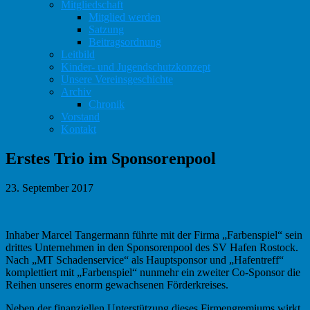
Mitgliedschaft
Mitglied werden
Satzung
Beitragsordnung
Leitbild
Kinder- und Jugendschutzkonzept
Unsere Vereinsgeschichte
Archiv
Chronik
Vorstand
Kontakt
Erstes Trio im Sponsorenpool
23. September 2017
Inhaber Marcel Tangermann führte mit der Firma „Farbenspiel“ sein
drittes Unternehmen in den Sponsorenpool des SV Hafen Rostock.
Nach „MT Schadenservice“ als Hauptsponsor und „Hafentreff“
komplettiert mit „Farbenspiel“ nunmehr ein zweiter Co-Sponsor die
Reihen unseres enorm gewachsenen Förderkreises.
Neben der finanziellen Unterstützung dieses Firmengremiums wirkt