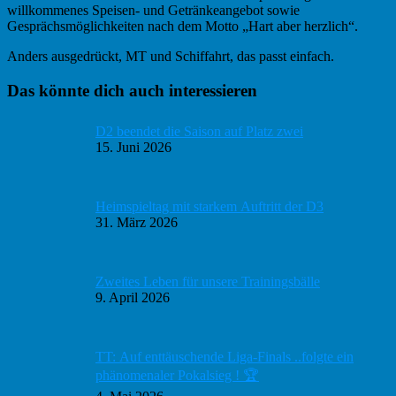
willkommenes Speisen- und Getränkeangebot sowie
Gesprächsmöglichkeiten nach dem Motto „Hart aber herzlich“.
Anders ausgedrückt, MT und Schiffahrt, das passt einfach.
Haupt-
Das könnte dich auch interessieren
Sidebar
D2 beendet die Saison auf Platz zwei
15. Juni 2026
Heimspieltag mit starkem Auftritt der D3
31. März 2026
Zweites Leben für unsere Trainingsbälle
9. April 2026
TT: Auf enttäuschende Liga-Finals ..folgte ein
phänomenaler Pokalsieg ! 🏆