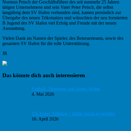
Norman Petsch der Geschäftsführer des seit nunmehr 25 Jahren
tätigen Unternehmens und sein Vater Peter Petsch, die selbst
langjährig dem SV Hafen verbunden sind, kamen persönlich zur
Übergabe des neuen Trikotsatzes und wünschten der neu formierten
B Jugend des SV Hafen viel Erfolg und Freude mit der neuen
Ausstattung.
Vielen Dank im Namen der Spieler, des Betreuerteams, sowie des
gesamten SV Hafen für die tolle Unterstützung.
JR
Haupt-
Das könnte dich auch interessieren
Sidebar
Fußball, Teamgeist und bestes Wetter
4. Mai 2026
TT: Erster Aufstieg – Dritte macht es perfekt!
16. April 2026