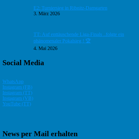
E2: Turniersieg in Ribnitz-Damgarten
3. März 2026
TT: Auf enttäuschende Liga-Finals ..folgte ein
phänomenaler Pokalsieg ! 🏆
4. Mai 2026
Social Media
WhatsApp
Instagram (FB)
Instagram (TT)
Instagram (VB)
YouTube (TT)
News per Mail erhalten