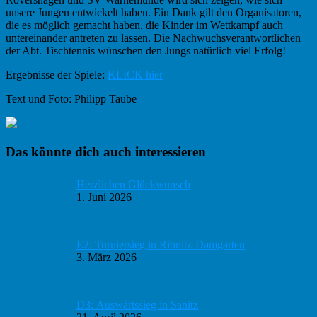
unsere Jungen entwickelt haben. Ein Dank gilt den Organisatoren,
die es möglich gemacht haben, die Kinder im Wettkampf auch
untereinander antreten zu lassen. Die Nachwuchsverantwortlichen
der Abt. Tischtennis wünschen den Jungs natürlich viel Erfolg!
Ergebnisse der Spiele:
KLICK hier
Text und Foto: Philipp Taube
Haupt-
Das könnte dich auch interessieren
Sidebar
Herzlichen Glückwunsch
1. Juni 2026
E2: Turniersieg in Ribnitz-Damgarten
3. März 2026
D3: Auswärtssieg in Sanitz