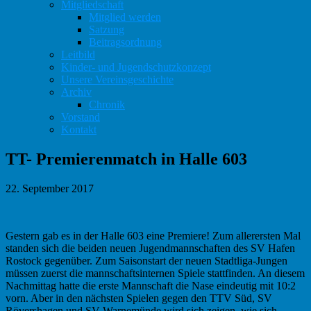
Mitgliedschaft
Mitglied werden
Satzung
Beitragsordnung
Leitbild
Kinder- und Jugendschutzkonzept
Unsere Vereinsgeschichte
Archiv
Chronik
Vorstand
Kontakt
TT- Premierenmatch in Halle 603
22. September 2017
Gestern gab es in der Halle 603 eine Premiere! Zum allerersten Mal
standen sich die beiden neuen Jugendmannschaften des SV Hafen
Rostock gegenüber. Zum Saisonstart der neuen Stadtliga-Jungen
müssen zuerst die mannschaftsinternen Spiele stattfinden. An diesem
Nachmittag hatte die erste Mannschaft die Nase eindeutig mit 10:2
vorn. Aber in den nächsten Spielen gegen den TTV Süd, SV
Rövershagen und SV Warnemünde wird sich zeigen, wie sich