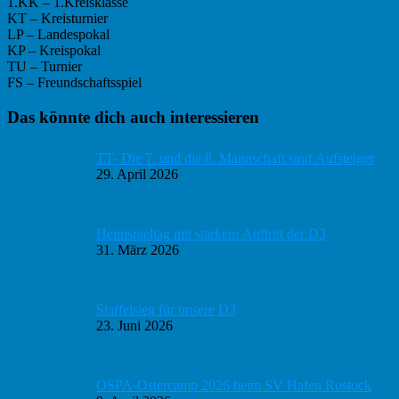
1.KK – 1.Kreisklasse
KT – Kreisturnier
LP – Landespokal
KP – Kreispokal
TU – Turnier
FS – Freundschaftsspiel
Haupt-
Das könnte dich auch interessieren
Sidebar
TT- Die 7. und die 8. Mannschaft sind Aufsteiger
29. April 2026
Heimspieltag mit starkem Auftritt der D3
31. März 2026
Staffelsieg für unsere D3
23. Juni 2026
OSPA-Ostercamp 2026 beim SV Hafen Rostock