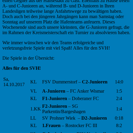
einen Gegner aus der Hansestadt zu Gast. Ebenfalls zu Hause treten
A- und C-Junioren an, während B- und D-Junioren in Ihren
Landesligen teilweise lange Anfahrtswege zu bewältigen haben.
Doch auch bei den jüngeren Jahrgängen kann man Samstag oder
Sonntag auf unserem Platz die Hafenteams anfeuern. Dieses
Wochenende sind auch unsere kleinsten, die G-Junioren gefragt, die
im Rahmen der Kreismeisterschaft ein Turnier zu absolvieren haben.
Wie immer wünschen wir den Teams erfolgreiche und
verletzungsfreie Spiele mit viel Spaß! Alles für den SVH!
Die Spiele in der Übersicht:
Alles für den SVH!
Sa,
KL
FSV Dummerstorf –
C2-Junioren
14:0
14.10.2017
VL
A-Junioren
– FC Anker Wismar
1:5
KL
F1-Junioren
– Doberaner FC
2:4
F2-Junioren
– SG
1.KK
1:4
Parkentin/Bargeshagen
LL
SV Prohner Wiek –
D2-Junioren
0:18
KL
1.Frauen
– Rostocker FC III
8:2