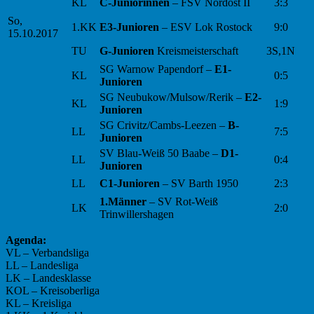
KL
C-Juniorinnen
– FSV Nordost II
3:3
So,
1.KK
E3-Junioren
– ESV Lok Rostock
9:0
15.10.2017
TU
G-Junioren
Kreismeisterschaft
3S,1N
SG Warnow Papendorf –
E1-
KL
0:5
Junioren
SG Neubukow/Mulsow/Rerik –
E2-
KL
1:9
Junioren
SG Crivitz/Cambs-Leezen –
B-
LL
7:5
Junioren
SV Blau-Weiß 50 Baabe –
D1-
LL
0:4
Junioren
LL
C1-Junioren
– SV Barth 1950
2:3
1.Männer
– SV Rot-Weiß
LK
2:0
Trinwillershagen
Agenda:
VL – Verbandsliga
LL – Landesliga
LK – Landesklasse
KOL – Kreisoberliga
KL – Kreisliga