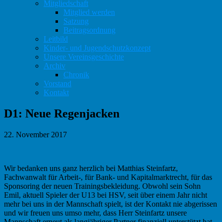
Mitgliedschaft
Mitglied werden
Satzung
Beitragsordnung
Leitbild
Kinder- und Jugendschutzkonzept
Unsere Vereinsgeschichte
Archiv
Chronik
Vorstand
Kontakt
D1: Neue Regenjacken
22. November 2017
Wir bedanken uns ganz herzlich bei Matthias Steinfartz,
Fachwanwalt für Arbeit-, für Bank- und Kapitalmarktrecht, für das
Sponsoring der neuen Trainingsbekleidung. Obwohl sein Sohn
Emil, aktuell Spieler der U13 bei HSV, seit über einem Jahr nicht
mehr bei uns in der Mannschaft spielt, ist der Kontakt nie abgerissen
und wir freuen uns umso mehr, dass Herr Steinfartz unsere
Mannschaft erneut als langjähriger Partner finanziell unterstützt hat.