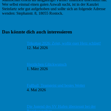
Wer selbst einmal einen guten Anwalt sucht, ist in der Kanzlei
Steinfartz sehr gut aufgehoben und sollte sich an folgende Adresse
wenden: Stephanstr. 8, 18055 Rostock.
Haupt-
Das könnte dich auch interessieren
Sidebar
Trikottag 2026: Zeigt, wofür euer Herz schlägt!
12. Mai 2026
Herzlichen Glückwunsch
1. März 2026
Fußball, Teamgeist und bestes Wetter
4. Mai 2026
Die Jugend des SV Hafen überzeugt bei der
Bezirksrangliste