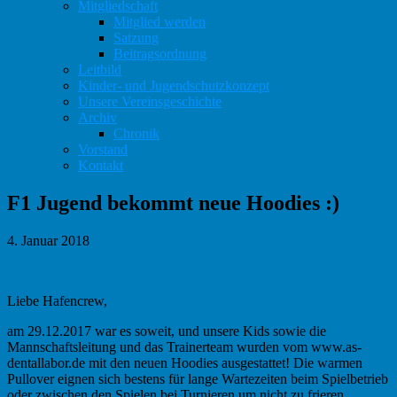
Mitgliedschaft
Mitglied werden
Satzung
Beitragsordnung
Leitbild
Kinder- und Jugendschutzkonzept
Unsere Vereinsgeschichte
Archiv
Chronik
Vorstand
Kontakt
F1 Jugend bekommt neue Hoodies :)
4. Januar 2018
Liebe Hafencrew,
am 29.12.2017 war es soweit, und unsere Kids sowie die
Mannschaftsleitung und das Trainerteam wurden vom www.as-
dentallabor.de mit den neuen Hoodies ausgestattet! Die warmen
Pullover eignen sich bestens für lange Wartezeiten beim Spielbetrieb
oder zwischen den Spielen bei Turnieren um nicht zu frieren.