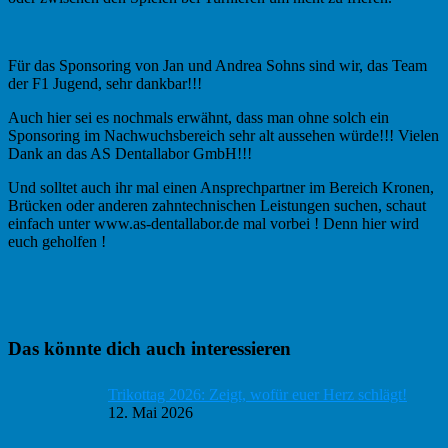
Für das Sponsoring von Jan und Andrea Sohns sind wir, das Team
der F1 Jugend, sehr dankbar!!!
Auch hier sei es nochmals erwähnt, dass man ohne solch ein
Sponsoring im Nachwuchsbereich sehr alt aussehen würde!!! Vielen
Dank an das AS Dentallabor GmbH!!!
Und solltet auch ihr mal einen Ansprechpartner im Bereich Kronen,
Brücken oder anderen zahntechnischen Leistungen suchen, schaut
einfach unter www.as-dentallabor.de mal vorbei ! Denn hier wird
euch geholfen !
Haupt-
Das könnte dich auch interessieren
Sidebar
Trikottag 2026: Zeigt, wofür euer Herz schlägt!
12. Mai 2026