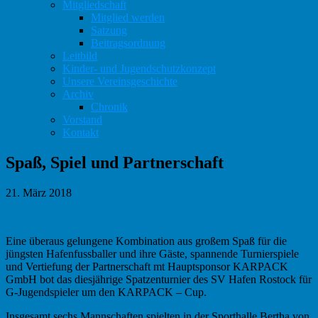
Mitgliedschaft
Mitglied werden
Satzung
Beitragsordnung
Leitbild
Kinder- und Jugendschutzkonzept
Unsere Vereinsgeschichte
Archiv
Chronik
Vorstand
Kontakt
Spaß, Spiel und Partnerschaft
21. März 2018
Eine überaus gelungene Kombination aus großem Spaß für die
jüngsten Hafenfussballer und ihre Gäste, spannende Turnierspiele
und Vertiefung der Partnerschaft mt Hauptsponsor KARPACK
GmbH bot das diesjährige Spatzenturnier des SV Hafen Rostock für
G-Jugendspieler um den KARPACK – Cup.
Insgesamt sechs Mannschaften spielten in der Sporthalle Bertha von