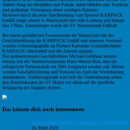
Suttner Ring um Medaillen und Pokale, dabei bildeten eine Tombola
und großartige Versorgung einen würdigen Rahmen.
Motiviert durch die neue Spielkleidung vom Sponsor KARPACK
GmbH zeigte unsere G-Mannschaft eine tolle Leistung und belegte
den 3.Platz, Turniersieger wurde der SV Warnemünde Fußball.
Bei einem gemütlichen Fototertermin der Mannschaft mit der
Geschäftsführung der KARPACK GmbH und unserem Vorstand
wurden Geburtstagsgrüße an Norbert Karsunke (Geschäftsführer
KARPACK) übermittelt und die Zukunft geplant.
Der stellvertretende Geschäftsführer Michael Gehlhaar betonte
ebenso wie der Vereinsvorsitzende Hans-Werner Bull, dass die
erfolgreiche Partnerschaft seit 2001 fortgesetzt werden soll. Hierzu
werden Geschäftsführung und Vorstand im April die Vereinbarung
aktualisieren. Traditionsgemäß wird sich die Unterstützung neben
den Betriebskosten des SV Hafen vor allem auf die sportliche
Betätigung der Jüngsten richten.
Haupt-
Das könnte dich auch interessieren
Sidebar
Flutlichtturnier beim PSV Rostock: E2 holt den Sieg
16. März 2026