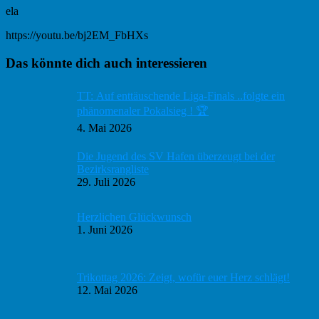
ela
https://youtu.be/bj2EM_FbHXs
Haupt-
Das könnte dich auch interessieren
Sidebar
TT: Auf enttäuschende Liga-Finals ..folgte ein
phänomenaler Pokalsieg ! 🏆
4. Mai 2026
Die Jugend des SV Hafen überzeugt bei der
Bezirksrangliste
29. Juli 2026
Herzlichen Glückwunsch
1. Juni 2026
Trikottag 2026: Zeigt, wofür euer Herz schlägt!
12. Mai 2026