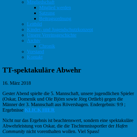
Mitgliedschaft
Mitglied werden
Satzung
Beitragsordnung
Leitbild
Kinder- und Jugendschutzkonzept
Unsere Vereinsgeschichte
Archiv
Chronik
Vorstand
Kontakt
TT-spektakuläre Abwehr
16. März 2018
Gester Abend spielte die 5. Mannschaft, unsere jugendlichen Spieler
(Oskar, Domenik und Ole Björn sowie Jörg Ortlieb) gegen die
Männer der 3. Mannschaft aus Rövershagen. Endergebnis: 9:9 ;
Ergebnisse
KLICK HIER
Nicht nur das Ergebnis ist beachtenswert, sondern eine spektakuläre
Abwehrleistung von Oskar, die die Tischtennissportler der
Hafen
Community
nicht vorenthalten wollen. Viel Spass!