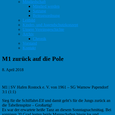
Mitgliedschaft
Mitglied werden
Satzung
Beitragsordnung
Leitbild
Kinder- und Jugendschutzkonzept
Unsere Vereinsgeschichte
Archiv
Chronik
Vorstand
Kontakt
M1 zurück auf die Pole
8. April 2018
M1 | SV Hafen Rostock e. V. von 1961 – SG Warnow Papendorf
3:1 (1:1)
Sieg für die Schiffahrt-Elf und damit geht’s für die Jungs zurück an
die Tabellenspitze – Großartig!
Es war der erwartete heiße Tanz an diesem Sonntagnachmittag. Bei
sonnigen 20 Grad legten beide Mannschaften bissig los und