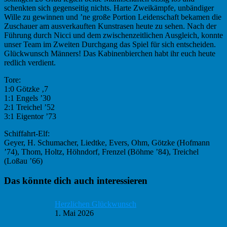
schenkten sich gegenseitig nichts. Harte Zweikämpfe, unbändiger
Wille zu gewinnen und ’ne große Portion Leidenschaft bekamen die
Zuschauer am ausverkauften Kunstrasen heute zu sehen. Nach der
Führung durch Nicci und dem zwischenzeitlichen Ausgleich, konnte
unser Team im Zweiten Durchgang das Spiel für sich entscheiden.
Glückwunsch Männers! Das Kabinenbierchen habt ihr euch heute
redlich verdient.
Tore:
1:0 Götzke ‚7
1:1 Engels ’30
2:1 Treichel ’52
3:1 Eigentor ’73
Schiffahrt-Elf:
Geyer, H. Schumacher, Liedtke, Evers, Ohm, Götzke (Hofmann
’74), Thom, Holtz, Höhndorf, Frenzel (Böhme ’84), Treichel
(Loßau ’66)
Haupt-
Das könnte dich auch interessieren
Sidebar
Herzlichen Glückwunsch
1. Mai 2026