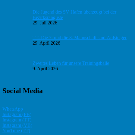
Die Jugend des SV Hafen überzeugt bei der
Bezirksrangliste
29. Juli 2026
TT- Die 7. und die 8. Mannschaft sind Aufsteiger
29. April 2026
Zweites Leben für unsere Trainingsbälle
9. April 2026
Social Media
WhatsApp
Instagram (FB)
Instagram (TT)
Instagram (VB)
YouTube (TT)