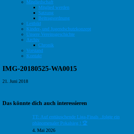
Mitgliedschaft
Mitglied werden
Satzung
Beitragsordnung
Leitbild
Kinder- und Jugendschutzkonzept
Unsere Vereinsgeschichte
Archiv
Chronik
Vorstand
Kontakt
IMG-20180525-WA0015
21. Juni 2018
Haupt-
Das könnte dich auch interessieren
Sidebar
TT: Auf enttäuschende Liga-Finals ..folgte ein
phänomenaler Pokalsieg ! 🏆
4. Mai 2026