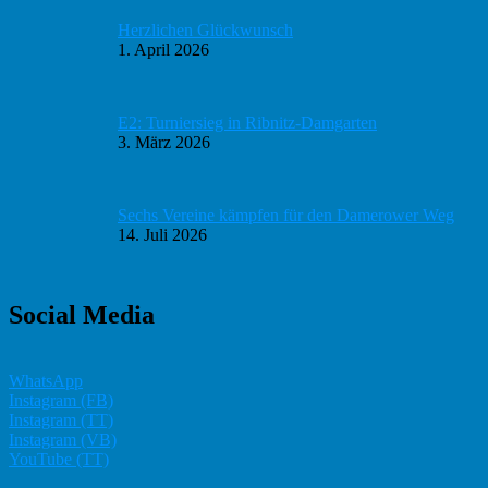
Herzlichen Glückwunsch
1. April 2026
E2: Turniersieg in Ribnitz-Damgarten
3. März 2026
Sechs Vereine kämpfen für den Damerower Weg
14. Juli 2026
Social Media
WhatsApp
Instagram (FB)
Instagram (TT)
Instagram (VB)
YouTube (TT)