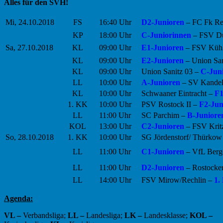
Alles für den SVH!
Mi, 24.10.2018
FS
16:40 Uhr
D2-Junioren
– FC Fk Re
KP
18:00 Uhr
C-Juniorinnen
– FSV D
Sa, 27.10.2018
KL
09:00 Uhr
E1-Junioren
– FSV Küh
KL
09:00 Uhr
E2-Junioren
– Union San
KL
09:00 Uhr
Union Sanitz 03 –
C-Jun
LL
10:00 Uhr
A-Junioren
– SV Kandel
KL
10:00 Uhr
Schwaaner Eintracht –
F1
1. KK
10:00 Uhr
PSV Rostock II –
F2-Jun
LL
11:00 Uhr
SC Parchim –
B-Juniore
KOL
13:00 Uhr
C2-Junioren
– FSV Kri
So, 28.10.2018
1. KK
10:00 Uhr
SG Jördenstorf/ Thürkow
LL
11:00 Uhr
C1-Junioren
– VfL Berg
LL
11:00 Uhr
D2-Junioren
– Rostocke
LL
14:00 Uhr
FSV Mirow/Rechlin –
1.
Agenda:
VL –
Verbandsliga;
LL –
Landesliga;
LK –
Landesklasse;
KOL –