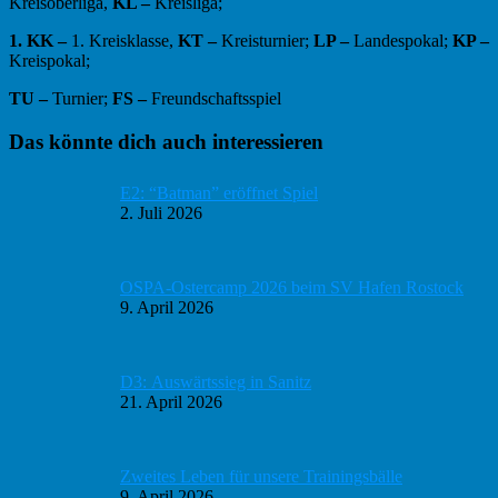
Kreisoberliga,
KL –
Kreisliga;
1. KK –
1. Kreisklasse,
KT –
Kreisturnier;
LP –
Landespokal;
KP –
Kreispokal;
TU –
Turnier;
FS –
Freundschaftsspiel
Haupt-
Das könnte dich auch interessieren
Sidebar
E2: “Batman” eröffnet Spiel
2. Juli 2026
OSPA-Ostercamp 2026 beim SV Hafen Rostock
9. April 2026
D3: Auswärtssieg in Sanitz
21. April 2026
Zweites Leben für unsere Trainingsbälle
9. April 2026