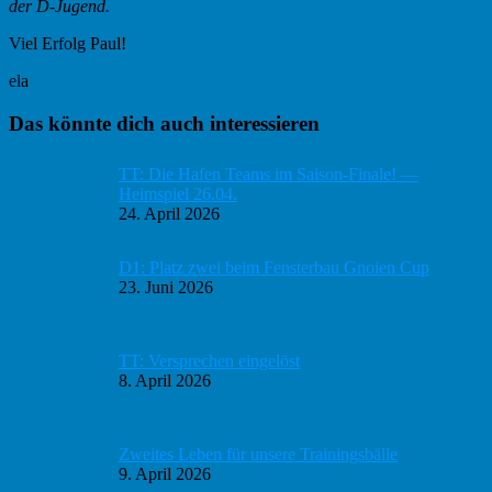
der D-Jugend.
Viel Erfolg Paul!
ela
Haupt-
Das könnte dich auch interessieren
Sidebar
TT: Die Hafen Teams im Saison-Finale! —
Heimspiel 26.04.
24. April 2026
D1: Platz zwei beim Fensterbau Gnoien Cup
23. Juni 2026
TT: Versprechen eingelöst
8. April 2026
Zweites Leben für unsere Trainingsbälle
9. April 2026