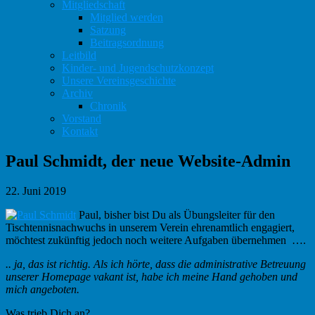
Mitgliedschaft
Mitglied werden
Satzung
Beitragsordnung
Leitbild
Kinder- und Jugendschutzkonzept
Unsere Vereinsgeschichte
Archiv
Chronik
Vorstand
Kontakt
Paul Schmidt, der neue Website-Admin
22. Juni 2019
Paul, bisher bist Du als Übungsleiter für den
Tischtennisnachwuchs in unserem Verein ehrenamtlich engagiert,
möchtest zukünftig jedoch noch weitere Aufgaben übernehmen ….
.. ja, das ist richtig. Als ich hörte, dass die administrative Betreuung
unserer Homepage vakant ist, habe ich meine Hand gehoben und
mich angeboten.
Was trieb Dich an?