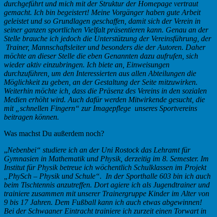
durchgeführt und mich mit der Struktur der Homepage vertraut
gemacht. Ich bin begeistert! Meine Vorgänger haben gute Arbeit
geleistet und so Grundlagen geschaffen, damit sich der Verein in
seiner ganzen sportlichen Vielfalt präsentieren kann. Genau an der
Stelle brauche ich jedoch die Unterstützung der Vereinsführung, der
Trainer, Mannschaftsleiter und besonders die der Autoren. Daher
möchte an dieser Stelle die eben Genannten dazu aufrufen, sich
wieder aktiv einzubringen. Ich biete an, Einweisungen
durchzuführen, um den Interessierten aus allen Abteilungen die
Möglichkeit zu geben, an der Gestaltung der Seite mitzuwirken.
Weiterhin möchte ich, dass die Präsenz des Vereins in den sozialen
Medien erhöht wird. Auch dafür werden Mitwirkende gesucht, die
mit „schnellen Fingern“ zur Imagepflege unseres Sportvereins
beitragen können.
Was machst Du außerdem noch?
„
Nebenbei“ studiere ich an der Uni Rostock das Lehramt für
Gymnasien in Mathematik und Physik, derzeitig im 8. Semester. Im
Institut für Physik betreue ich wöchentlich Schulklassen im Projekt
„PhySch – Physik und Schule“. In der Sporthalle 603 bin ich auch
beim Tischtennis anzutreffen. Dort agiere ich als Jugendtrainer und
trainiere zusammen mit unserer Trainergruppe Kinder im Alter von
9 bis 17 Jahren. Dem Fußball kann ich auch etwas abgewinnen!
Bei der Schwaaner Eintracht trainiere ich zurzeit einen Torwart in