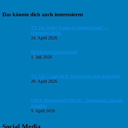
Haupt-
Das könnte dich auch interessieren
Sidebar
TT: Die Hafen Teams im Saison-Finale! —
Heimspiel 26.04.
24. April 2026
Herzlichen Glückwunsch
1. Juli 2026
TT- Die 7. und die 8. Mannschaft sind Aufsteiger
29. April 2026
OSPA ImmobilienFORUM – Gemeinsam Zukunft
gestalten
9. April 2026
Social Media