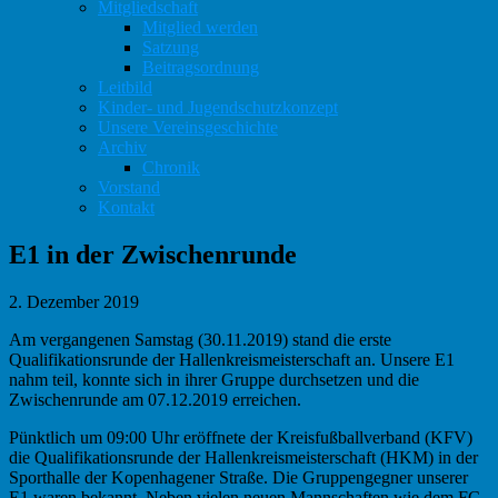
Mitgliedschaft
Mitglied werden
Satzung
Beitragsordnung
Leitbild
Kinder- und Jugendschutzkonzept
Unsere Vereinsgeschichte
Archiv
Chronik
Vorstand
Kontakt
E1 in der Zwischenrunde
2. Dezember 2019
Am vergangenen Samstag (30.11.2019) stand die erste
Qualifikationsrunde der Hallenkreismeisterschaft an. Unsere E1
nahm teil, konnte sich in ihrer Gruppe durchsetzen und die
Zwischenrunde am 07.12.2019 erreichen.
Pünktlich um 09:00 Uhr eröffnete der Kreisfußballverband (KFV)
die Qualifikationsrunde der Hallenkreismeisterschaft (HKM) in der
Sporthalle der Kopenhagener Straße. Die Gruppengegner unserer
E1 waren bekannt. Neben vielen neuen Mannschaften wie dem FC