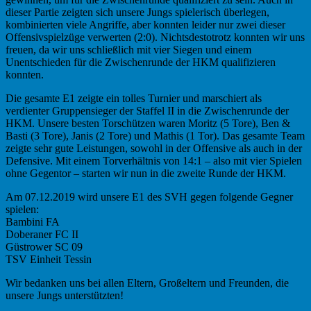
dieser Partie zeigten sich unsere Jungs spielerisch überlegen,
kombinierten viele Angriffe, aber konnten leider nur zwei dieser
Offensivspielzüge verwerten (2:0). Nichtsdestotrotz konnten wir uns
freuen, da wir uns schließlich mit vier Siegen und einem
Unentschieden für die Zwischenrunde der HKM qualifizieren
konnten.
Die gesamte E1 zeigte ein tolles Turnier und marschiert als
verdienter Gruppensieger der Staffel II in die Zwischenrunde der
HKM. Unsere besten Torschützen waren Moritz (5 Tore), Ben &
Basti (3 Tore), Janis (2 Tore) und Mathis (1 Tor). Das gesamte Team
zeigte sehr gute Leistungen, sowohl in der Offensive als auch in der
Defensive. Mit einem Torverhältnis von 14:1 – also mit vier Spielen
ohne Gegentor – starten wir nun in die zweite Runde der HKM.
Am 07.12.2019 wird unsere E1 des SVH gegen folgende Gegner
spielen:
Bambini FA
Doberaner FC II
Güstrower SC 09
TSV Einheit Tessin
Wir bedanken uns bei allen Eltern, Großeltern und Freunden, die
unsere Jungs unterstützten!