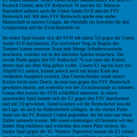
Rostock United, dem SV Rethwisch 76 und der SG Warnow
Papendorf nahmen auch die Union Sanitz 03 II und der FSV
Bentwisch teil. Mit dem FSV Bentwisch spielte eine starke
Mannschaft in unserer Gruppe, die ebenfalls ein Anwärter für den
Gruppensieg und die Zwischenrunde ist.
Im ersten Spiel konnte sich der SVH mit einem 5:0 gegen die Union
Sanitz 03 II durchsetzen. Ein souveräner Sieg zu Beginn des
Turniers konnte unserem Team jede Menge Selbstbewusstsein
bescheren, welches wir in den nächsten Spielen brauchten. Die
zweite Partie gegen den SV Rethwisch 76 war einer der Krimis,
denen man aus dem Weg gehen wollte. Unsere E1 lag bis kurz vor
Abpfiff 0:1 zurück, konnte jedoch noch mit letzter Kraft den
verdienten Ausgleich erzielen. Das Unentschieden setzte unsere
Kicker leicht unter Druck, da man nun gegen den FSV Bentwisch
gewinnen musste, um weiterhin von der Zwischenrunde zu träumen.
Genau dies konnte der SVH schließlich umsetzen. In einem
spannenden Spiel konnte sich die E1 gegen den FSV durchsetzen
und mit 2:0 gewinnen. Somit konnten wir die Bentwischer sowohl
im Liga- als auch im Hallenbetrieb schlagen. In der vierten Partie
stand uns der FC Rostock United gegenüber, der bis dato nur einen
Zähler sammeln konnte. Mit einem eindeutigen 4:0 konnten wir den
dritten Sieg einfahren und weiterhin den ersten Platz sichern. Im
letzten Spiel gegen die SG Warnow Papendorf musste die E1 erneut
gewinnen, um für die Zwischenrunde qualifiziert zu sein. Auch in