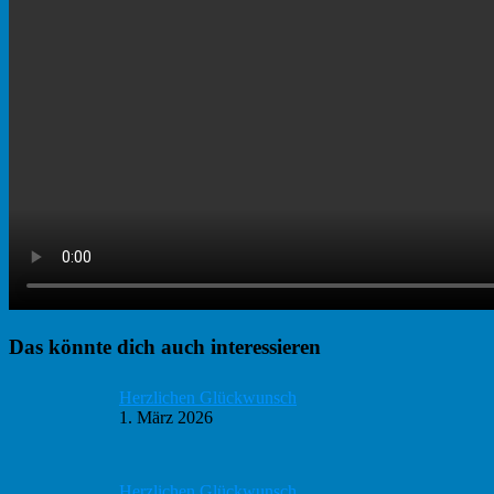
Haupt-
Das könnte dich auch interessieren
Sidebar
Herzlichen Glückwunsch
1. März 2026
Herzlichen Glückwunsch