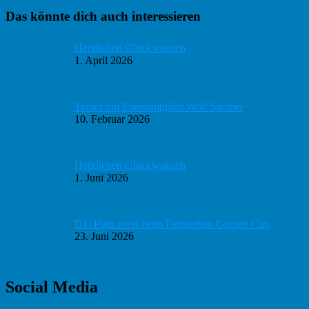
Haupt-
Das könnte dich auch interessieren
Sidebar
Herzlichen Glückwunsch
1. April 2026
Trauer um Ehrenmitglied Wolf Steltner
10. Februar 2026
Herzlichen Glückwunsch
1. Juni 2026
D1: Platz zwei beim Fensterbau Gnoien Cup
23. Juni 2026
Social Media