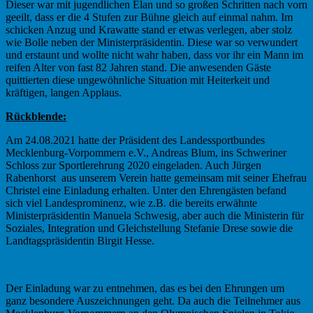
Dieser war mit jugendlichen Elan und so großen Schritten nach vorn
geeilt, dass er die 4 Stufen zur Bühne gleich auf einmal nahm. Im
schicken Anzug und Krawatte stand er etwas verlegen, aber stolz
wie Bolle neben der Ministerpräsidentin. Diese war so verwundert
und erstaunt und wollte nicht wahr haben, dass vor ihr ein Mann im
reifen Alter von fast 82 Jahren stand. Die anwesenden Gäste
quittierten diese ungewöhnliche Situation mit Heiterkeit und
kräftigen, langen Applaus.
Rückblende:
Am 24.08.2021 hatte der Präsident des Landessportbundes
Mecklenburg-Vorpommern e.V., Andreas Blum, ins Schweriner
Schloss zur Sportlerehrung 2020 eingeladen. Auch Jürgen
Rabenhorst aus unserem Verein hatte gemeinsam mit seiner Ehefrau
Christel eine Einladung erhalten. Unter den Ehrengästen befand
sich viel Landesprominenz, wie z.B. die bereits erwähnte
Ministerpräsidentin Manuela Schwesig, aber auch die Ministerin für
Soziales, Integration und Gleichstellung Stefanie Drese sowie die
Landtagspräsidentin Birgit Hesse.
Der Einladung war zu entnehmen, das es bei den Ehrungen um
ganz besondere Auszeichnungen geht. Da auch die Teilnehmer aus