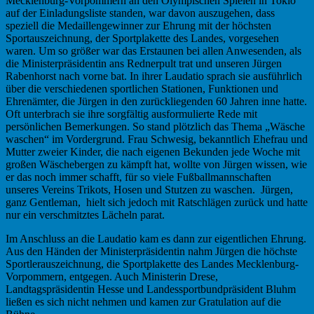
Mecklenburg-Vorpommern an den Olympischen Spielen in Tokio
auf der Einladungsliste standen, war davon auszugehen, dass
speziell die Medaillengewinner zur Ehrung mit der höchsten
Sportauszeichnung, der Sportplakette des Landes, vorgesehen
waren. Um so größer war das Erstaunen bei allen Anwesenden, als
die Ministerpräsidentin ans Rednerpult trat und unseren Jürgen
Rabenhorst nach vorne bat. In ihrer Laudatio sprach sie ausführlich
über die verschiedenen sportlichen Stationen, Funktionen und
Ehrenämter, die Jürgen in den zurückliegenden 60 Jahren inne hatte.
Oft unterbrach sie ihre sorgfältig ausformulierte Rede mit
persönlichen Bemerkungen. So stand plötzlich das Thema „Wäsche
waschen“ im Vordergrund. Frau Schwesig, bekanntlich Ehefrau und
Mutter zweier Kinder, die nach eigenen Bekunden jede Woche mit
großen Wäschebergen zu kämpft hat, wollte von Jürgen wissen, wie
er das noch immer schafft, für so viele Fußballmannschaften
unseres Vereins Trikots, Hosen und Stutzen zu waschen. Jürgen,
ganz Gentleman, hielt sich jedoch mit Ratschlägen zurück und hatte
nur ein verschmitztes Lächeln parat.
Im Anschluss an die Laudatio kam es dann zur eigentlichen Ehrung.
Aus den Händen der Ministerpräsidentin nahm Jürgen die höchste
Sportlerauszeichnung, die Sportplakette des Landes Mecklenburg-
Vorpommern, entgegen. Auch Ministerin Drese,
Landtagspräsidentin Hesse und Landessportbundpräsident Bluhm
ließen es sich nicht nehmen und kamen zur Gratulation auf die