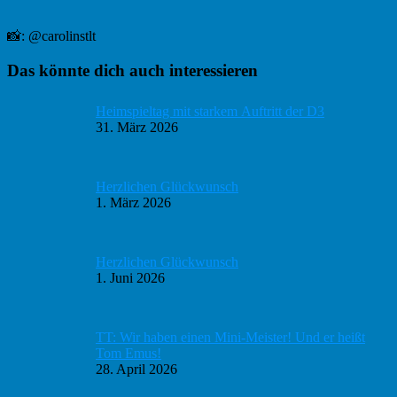
📸: @carolinstlt
Haupt-
Das könnte dich auch interessieren
Sidebar
Heimspieltag mit starkem Auftritt der D3
31. März 2026
Herzlichen Glückwunsch
1. März 2026
Herzlichen Glückwunsch
1. Juni 2026
TT: Wir haben einen Mini-Meister! Und er heißt
Tom Emus!
28. April 2026