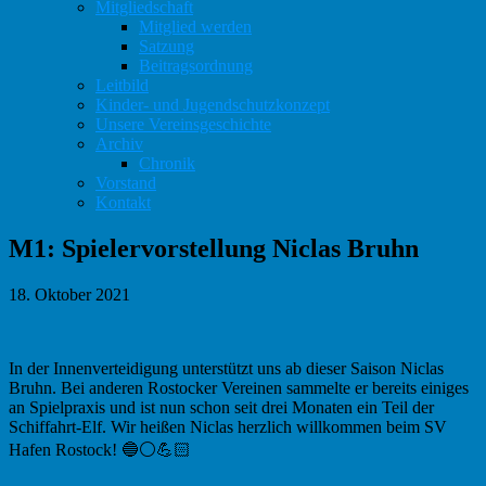
Mitgliedschaft
Mitglied werden
Satzung
Beitragsordnung
Leitbild
Kinder- und Jugendschutzkonzept
Unsere Vereinsgeschichte
Archiv
Chronik
Vorstand
Kontakt
M1: Spielervorstellung Niclas Bruhn
18. Oktober 2021
In der Innenverteidigung unterstützt uns ab dieser Saison Niclas
Bruhn. Bei anderen Rostocker Vereinen sammelte er bereits einiges
an Spielpraxis und ist nun schon seit drei Monaten ein Teil der
Schiffahrt-Elf. Wir heißen Niclas herzlich willkommen beim SV
Hafen Rostock! 🔵⚪️💪🏻