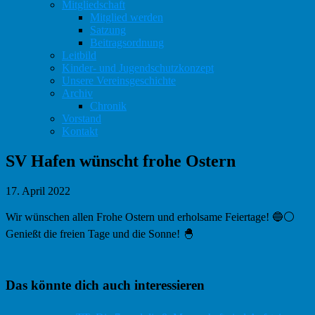
Mitgliedschaft
Mitglied werden
Satzung
Beitragsordnung
Leitbild
Kinder- und Jugendschutzkonzept
Unsere Vereinsgeschichte
Archiv
Chronik
Vorstand
Kontakt
SV Hafen wünscht frohe Ostern
17. April 2022
Wir wünschen allen Frohe Ostern und erholsame Feiertage! 🔵⚪️
Genießt die freien Tage und die Sonne! 🐣
Haupt-
Das könnte dich auch interessieren
Sidebar