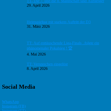
TT- Die 7. und die 8. Mannschaft sind Aufsteiger
29. April 2026
Heimspieltag mit starkem Auftritt der D3
31. März 2026
TT: Auf enttäuschende Liga-Finals ..folgte ein
phänomenaler Pokalsieg ! 🏆
4. Mai 2026
TT: Versprechen eingelöst
8. April 2026
Social Media
WhatsApp
Instagram (FB)
Instagram (TT)